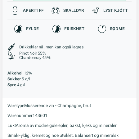
Passer til
APERITIFF
SKALLDYR
LYST KJØTT
Karakteristikk
FYLDE
FRISKHET
SØDME
Stil, lagring og råstoff
Drikkeklar nå, men kan også lagres
Pinot Noir 55%
Chardonnay 45%
Alkohol
12%
Sukker
5 g/l
Syre
4 g/l
Varetype
Musserende vin - Champagne, brut
Varenummer
143601
Lukt
Aroma av modne gule epler, bakst, kjeks og mineraler.
Smak
Fyldig, kremet og noe utviklet. Balansert og mineralsk