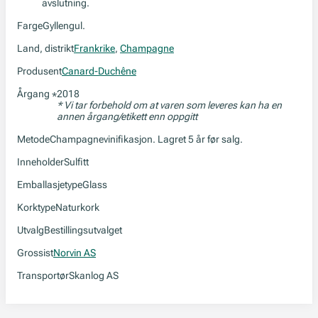
avslutning.
Farge
Gyllengul.
Land, distrikt
Frankrike
,
Champagne
Produsent
Canard-Duchêne
Årgang
2018
*
* Vi tar forbehold om at varen som leveres kan ha en
annen årgang/etikett enn oppgitt
Metode
Champagnevinifikasjon. Lagret 5 år før salg.
Inneholder
Sulfitt
Emballasjetype
Glass
Korktype
Naturkork
Utvalg
Bestillingsutvalget
Grossist
Norvin AS
Transportør
Skanlog AS