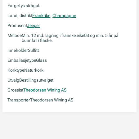
Farge
Lys strågul.
Land, distrikt
Frankrike
,
Champagne
Produsent
Jeeper
Metode
Min. 12 md. lagring i franske eikefat og min. 5 år på
bunnfall i flaske.
Inneholder
Sulfitt
Emballasjetype
Glass
Korktype
Naturkork
Utvalg
Bestillingsutvalget
Grossist
Theodorsen Wining AS
Transportør
Theodorsen Wining AS