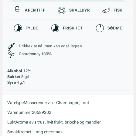
Passer til
APERITIFF
SKALLDYR
FISK
Karakteristikk
FYLDE
FRISKHET
SØDME
Stil, lagring og råstoff
Drikkeklar nå, men kan også lagres
Chardonnay 100%
Alkohol
12%
Sukker
8 g/l
Syre
4 g/l
Varetype
Musserende vin - Champagne, brut
Varenummer
20689202
Lukt
Aroma av sitrus, hvit frukt, brioche og mandler.
Smak
Kremet. Lang ettersmak.