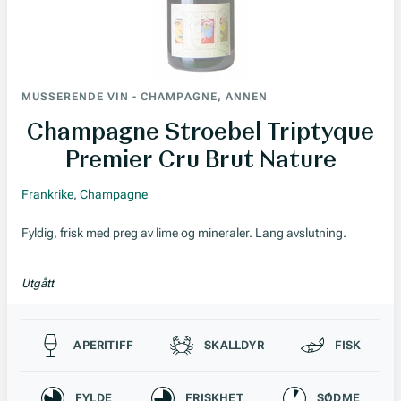
MUSSERENDE VIN
-
CHAMPAGNE, ANNEN
Champagne Stroebel Triptyque
Premier Cru Brut Nature
Frankrike
,
Champagne
Fyldig, frisk med preg av lime og mineraler. Lang avslutning.
Utgått
Passer til
APERITIFF
SKALLDYR
FISK
Karakteristikk
FYLDE
FRISKHET
SØDME