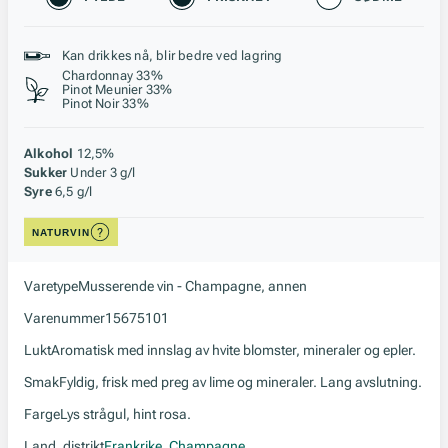
Stil, lagring og råstoff
Kan drikkes nå, blir bedre ved lagring
Chardonnay 33%
Pinot Meunier 33%
Pinot Noir 33%
Alkohol
12,5%
Sukker
Under 3 g/l
Syre
6,5 g/l
NATURVIN
Varetype
Musserende vin - Champagne, annen
Varenummer
15675101
Lukt
Aromatisk med innslag av hvite blomster, mineraler og epler.
Smak
Fyldig, frisk med preg av lime og mineraler. Lang avslutning.
Farge
Lys strågul, hint rosa.
Land, distrikt
Frankrike
,
Champagne