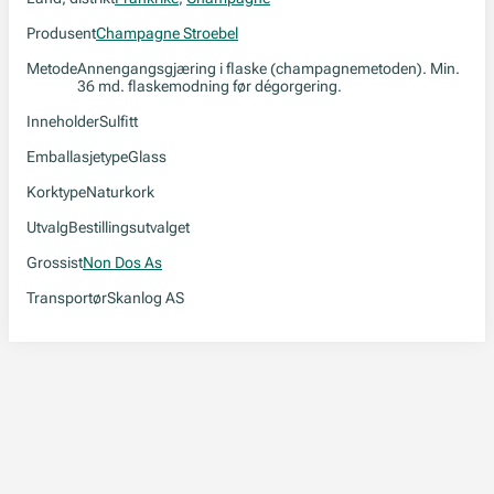
Produsent
Champagne Stroebel
Metode
Annengangsgjæring i flaske (champagnemetoden). Min.
36 md. flaskemodning før dégorgering.
Inneholder
Sulfitt
Emballasjetype
Glass
Korktype
Naturkork
Utvalg
Bestillingsutvalget
Grossist
Non Dos As
Transportør
Skanlog AS