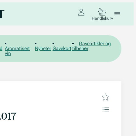
Handlekurv
Gaveartikler og
d
Aromatisert
Nyheter
Gavekort
tilbehør
vin
2017