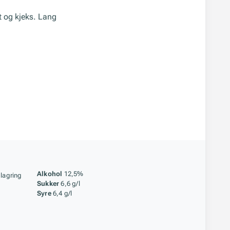
tt og kjeks. Lang
åstoff
Alkohol
12,5%
 lagring
Sukker
6,6 g/l
Syre
6,4 g/l