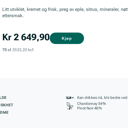
Litt utviklet, kremet og frisk, preg av eple, sitrus, mineraler, nø
ettersmak.
Kr 2 649,90
Kjøp
75 cl
3533,20 kr/l
kteristikk
Stil, lagring og r
LDE
Kan drikkes nå, blir bedre ved
Chardonnay 54%
ISKHET
Pinot Noir 46%
ØDME