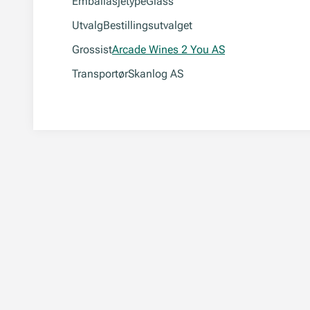
Emballasjetype
Glass
Utvalg
Bestillingsutvalget
Grossist
Arcade Wines 2 You AS
Transportør
Skanlog AS