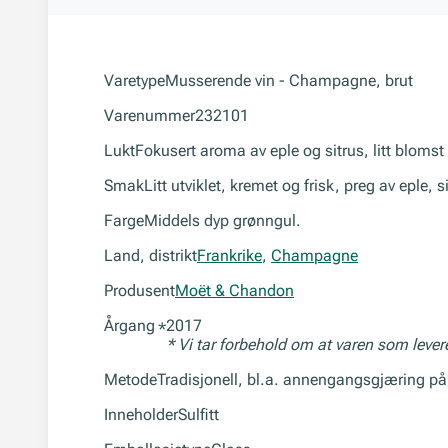
Varetype
Musserende vin - Champagne, brut
Varenummer
232101
Lukt
Fokusert aroma av eple og sitrus, litt blomst 
Smak
Litt utviklet, kremet og frisk, preg av eple,
Farge
Middels dyp grønngul.
Land, distrikt
Frankrike
,
Champagne
Produsent
Moët & Chandon
Årgang
2017
*
* Vi tar forbehold om at varen som leve
Metode
Tradisjonell, bl.a. annengangsgjæring på 
Inneholder
Sulfitt