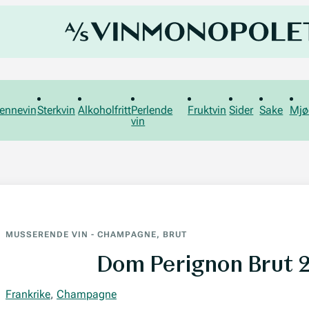
ennevin
Sterkvin
Alkoholfritt
Perlende
Fruktvin
Sider
Sake
Mjø
vin
MUSSERENDE VIN
-
CHAMPAGNE, BRUT
Dom Perignon Brut 
Frankrike
,
Champagne