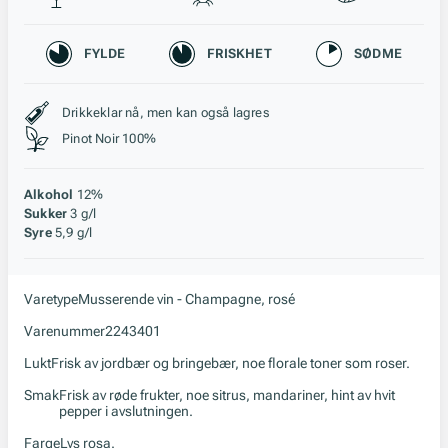
Karakteristikk
FYLDE
FRISKHET
SØDME
Stil, lagring og råstoff
Drikkeklar nå, men kan også lagres
Pinot Noir 100%
Alkohol
12%
Sukker
3 g/l
Syre
5,9 g/l
Varetype
Musserende vin - Champagne, rosé
Varenummer
2243401
Lukt
Frisk av jordbær og bringebær, noe florale toner som roser.
Smak
Frisk av røde frukter, noe sitrus, mandariner, hint av hvit
pepper i avslutningen.
Farge
Lys rosa.