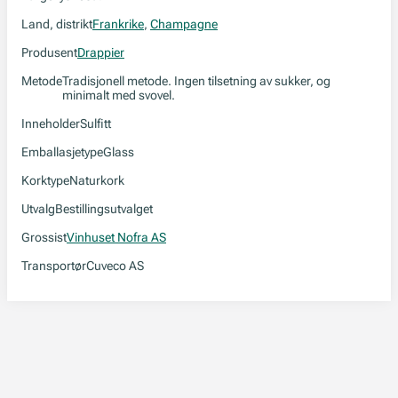
Land, distrikt
Frankrike
,
Champagne
Produsent
Drappier
Metode
Tradisjonell metode. Ingen tilsetning av sukker, og
minimalt med svovel.
Inneholder
Sulfitt
Emballasjetype
Glass
Korktype
Naturkork
Utvalg
Bestillingsutvalget
Grossist
Vinhuset Nofra AS
Transportør
Cuveco AS