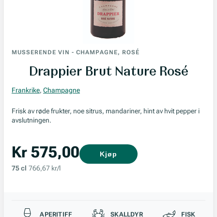
MUSSERENDE VIN
-
CHAMPAGNE, ROSÉ
Drappier Brut Nature Rosé
Frankrike
,
Champagne
Frisk av røde frukter, noe sitrus, mandariner, hint av hvit pepper i
avslutningen.
Kr 575,00
Kjøp
75 cl
766,67 kr/l
Passer til
APERITIFF
SKALLDYR
FISK