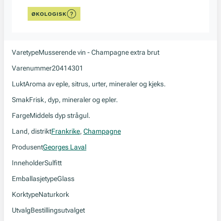
ØKOLOGISK
Varetype
Musserende vin - Champagne extra brut
Varenummer
20414301
Lukt
Aroma av eple, sitrus, urter, mineraler og kjeks.
Smak
Frisk, dyp, mineraler og epler.
Farge
Middels dyp strågul.
Land, distrikt
Frankrike
,
Champagne
Produsent
Georges Laval
Inneholder
Sulfitt
Emballasjetype
Glass
Korktype
Naturkork
Utvalg
Bestillingsutvalget