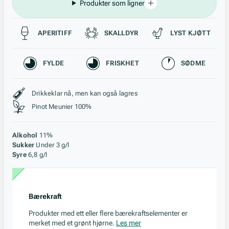
Produkter som ligner
Passer til
APERITIFF
SKALLDYR
LYST KJØTT
Karakteristikk
FYLDE
FRISKHET
SØDME
Stil, lagring og råstoff
Drikkeklar nå, men kan også lagres
Pinot Meunier 100%
Alkohol
11%
Sukker
Under 3 g/l
Syre
6,8 g/l
Bærekraft
Produkter med ett eller flere bærekraftselementer er
merket med et grønt hjørne.
Les mer