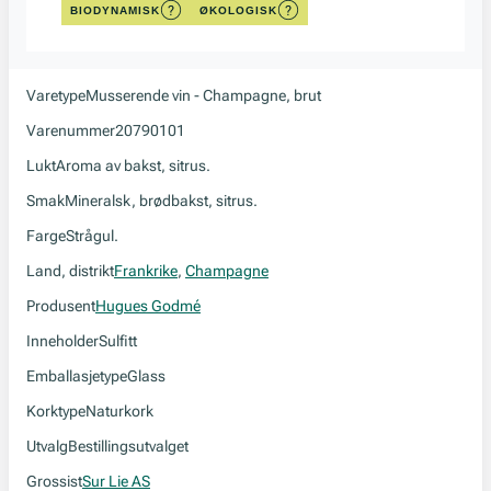
BIODYNAMISK
ØKOLOGISK
Varetype
Musserende vin - Champagne, brut
Varenummer
20790101
Lukt
Aroma av bakst, sitrus.
Smak
Mineralsk, brødbakst, sitrus.
Farge
Strågul.
Land, distrikt
Frankrike
,
Champagne
Produsent
Hugues Godmé
Inneholder
Sulfitt
Emballasjetype
Glass
Korktype
Naturkork
Utvalg
Bestillingsutvalget
Grossist
Sur Lie AS