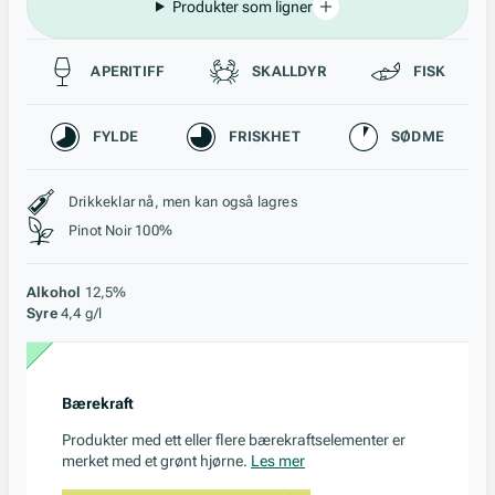
Produkter som ligner
Passer til
APERITIFF
SKALLDYR
FISK
Karakteristikk
FYLDE
FRISKHET
SØDME
Stil, lagring og råstoff
Drikkeklar nå, men kan også lagres
Pinot Noir 100%
Alkohol
12,5%
Syre
4,4 g/l
Bærekraft
Produkter med ett eller flere bærekraftselementer er
merket med et grønt hjørne.
Les mer