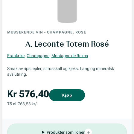
MUSSERENDE VIN
-
CHAMPAGNE, ROSÉ
A. Leconte Totem Rosé
Frankrike
,
Champagne
,
Montagne de Reims
Smak av rips, epler, sitrusskall og kjeks. Lang og mineralsk
avslutning.
Kr 576,40
Kjøp
75 cl
768,53 kr/l
Produkter som ligner