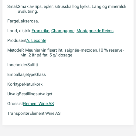
Smak
Smak av rips, epler, sitrusskall og kjeks. Lang og mineralsk
avslutning.
Farge
Lakserosa.
Land, distrikt
Frankrike
,
Champagne
,
Montagne de Reims
Produsent
A. Leconte
Metode
P. Meunier vinifisert iht. saignée-metoden.10 % reserve-
vin. 2 år på fat, 5 g/l dosage
Inneholder
Sulfitt
Emballasjetype
Glass
Korktype
Naturkork
Utvalg
Bestillingsutvalget
Grossist
Element Wine AS
Transportør
Element Wine AS