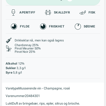
Passer til
APERITIFF
SKALLDYR
FISK
Karakteristikk
FYLDE
FRISKHET
SØDME
Stil, lagring og råstoff
Drikkeklar nå, men kan også lagres
Chardonnay 25%
Pinot Meunier 50%
Pinot Noir 25%
Alkohol
12%
Sukker
3,3 g/l
Syre
5,8 g/l
Varetype
Musserende vin - Champagne, rosé
Varenummer
20484301
Lukt
Duft av bringebær, rips, epler, sitrus og brioche.