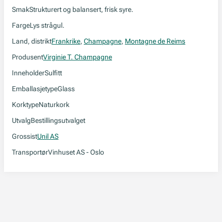
Smak
Strukturert og balansert, frisk syre.
Farge
Lys strågul.
Land, distrikt
Frankrike
,
Champagne
,
Montagne de Reims
Produsent
Virginie T. Champagne
Inneholder
Sulfitt
Emballasjetype
Glass
Korktype
Naturkork
Utvalg
Bestillingsutvalget
Grossist
Unil AS
Transportør
Vinhuset AS - Oslo