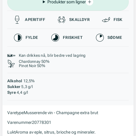
Produkter som ligner
Passer til
APERITIFF
SKALLDYR
FISK
Karakteristikk
FYLDE
FRISKHET
SØDME
Stil, lagring og råstoff
Kan drikkes nå, blir bedre ved lagring
Chardonnay 50%
Pinot Noir 50%
Alkohol
12,5%
Sukker
5,3 g/l
Syre
4,4 g/l
Varetype
Musserende vin - Champagne extra brut
Varenummer
20778301
Lukt
Aroma av eple, sitrus, brioche og mineraler.