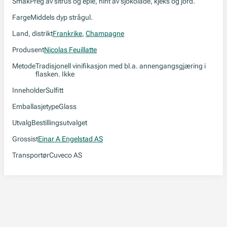
Smak
Preg av sitrus og eple, hint av sjokolade, kjeks og jord.
Farge
Middels dyp strågul.
Land, distrikt
Frankrike
,
Champagne
Produsent
Nicolas Feuillatte
Metode
Tradisjonell vinifikasjon med bl.a. annengangsgjæring i
flasken. Ikke
Inneholder
Sulfitt
Emballasjetype
Glass
Utvalg
Bestillingsutvalget
Grossist
Einar A Engelstad AS
Transportør
Cuveco AS