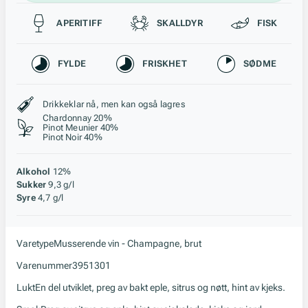
Passer til
APERITIFF
SKALLDYR
FISK
Karakteristikk
FYLDE
FRISKHET
SØDME
Stil, lagring og råstoff
Drikkeklar nå, men kan også lagres
Chardonnay 20%
Pinot Meunier 40%
Pinot Noir 40%
Alkohol
12%
Sukker
9,3 g/l
Syre
4,7 g/l
Varetype
Musserende vin - Champagne, brut
Varenummer
3951301
Lukt
En del utviklet, preg av bakt eple, sitrus og nøtt, hint av kjeks.