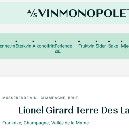
ennevin
Sterkvin
Alkoholfritt
Perlende
Fruktvin
Sider
Sake
Mjø
vin
MUSSERENDE VIN
-
CHAMPAGNE, BRUT
Lionel Girard Terre Des La
Frankrike
,
Champagne
,
Vallée de la Marne