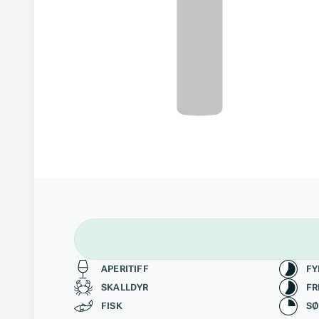
Passer til
Kara
APERITIFF
FY
SKALLDYR
FR
FISK
S