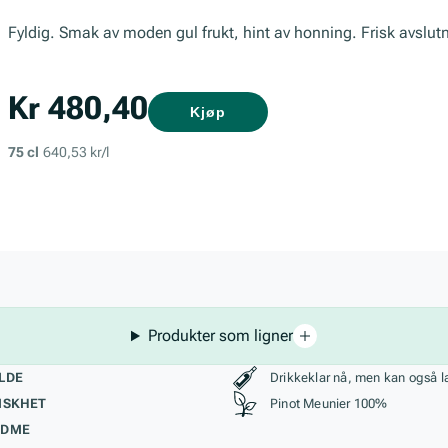
Fyldig. Smak av moden gul frukt, hint av honning. Frisk avslut
Kr 480,40
Kjøp
75 cl
640,53 kr/l
Produkter som ligner
kteristikk
Stil, lagring og r
LDE
Drikkeklar nå, men kan også l
ISKHET
Pinot Meunier 100%
ØDME