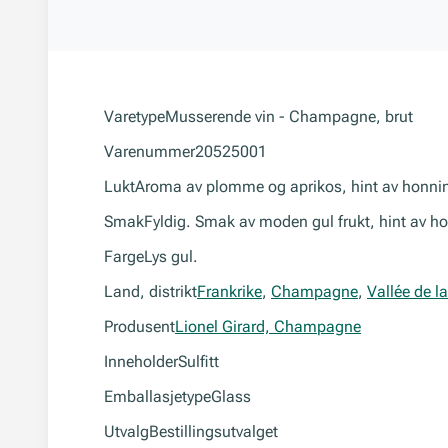
Varetype
Musserende vin - Champagne, brut
Varenummer
20525001
Lukt
Aroma av plomme og aprikos, hint av honni
Smak
Fyldig. Smak av moden gul frukt, hint av ho
Farge
Lys gul.
Land, distrikt
Frankrike
,
Champagne
,
Vallée de l
Produsent
Lionel Girard, Champagne
Inneholder
Sulfitt
Emballasjetype
Glass
Utvalg
Bestillingsutvalget