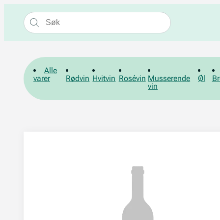
Alle
varer
Rødvin
Hvitvin
Rosévin
Musserende
Øl
Br
vin