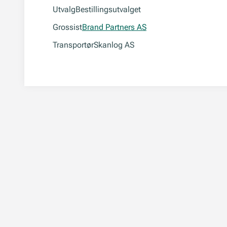
Utvalg
Bestillingsutvalget
Grossist
Brand Partners AS
Transportør
Skanlog AS