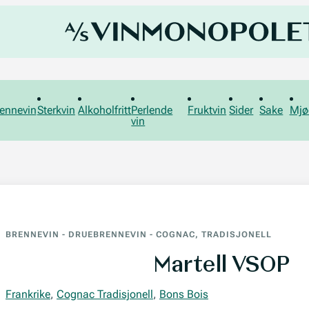
ennevin
Sterkvin
Alkoholfritt
Perlende
Fruktvin
Sider
Sake
Mjø
vin
BRENNEVIN
-
DRUEBRENNEVIN
-
COGNAC, TRADISJONELL
Martell VSOP
Frankrike
,
Cognac Tradisjonell
,
Bons Bois