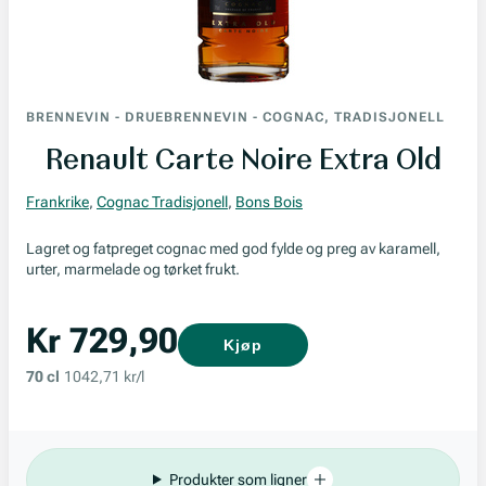
BRENNEVIN
-
DRUEBRENNEVIN
-
COGNAC, TRADISJONELL
Renault Carte Noire Extra Old
Frankrike
,
Cognac Tradisjonell
,
Bons Bois
Lagret og fatpreget cognac med god fylde og preg av karamell,
urter, marmelade og tørket frukt.
Kr 729,90
Kjøp
70 cl
1042,71 kr/l
Produkter som ligner