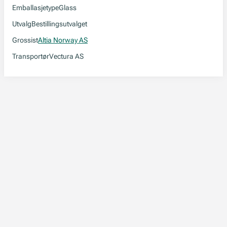
Emballasjetype
Glass
Utvalg
Bestillingsutvalget
Grossist
Altia Norway AS
Transportør
Vectura AS