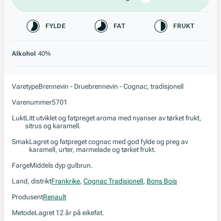
Karakteristikk
FYLDE
FAT
FRUKT
Alkohol
40%
Varetype
Brennevin - Druebrennevin - Cognac, tradisjonell
Varenummer
5701
Lukt
Litt utviklet og fatpreget aroma med nyanser av tørket frukt,
sitrus og karamell.
Smak
Lagret og fatpreget cognac med god fylde og preg av
karamell, urter, marmelade og tørket frukt.
Farge
Middels dyp gulbrun.
Land, distrikt
Frankrike
,
Cognac Tradisjonell
,
Bons Bois
Produsent
Renault
Metode
Lagret 12 år på eikefat.