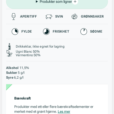
Produkter som ligner
Passer til
APERITIFF
SVIN
GRØNNSAKER
Karakteristikk
FYLDE
FRISKHET
SØDME
Stil, lagring og råstoff
Drikkeklar, ikke egnet for lagring
Ugni Blanc 50%
Vermentino 50%
Alkohol
11,5%
Sukker
5 g/l
Syre
6,2 g/l
Bærekraft
Produkter med ett eller flere bærekraftselementer er
merket med et grønt hjørne.
Les mer