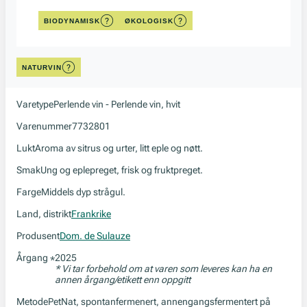
BIODYNAMISK
ØKOLOGISK
NATURVIN
Varetype
Perlende vin - Perlende vin, hvit
Varenummer
7732801
Lukt
Aroma av sitrus og urter, litt eple og nøtt.
Smak
Ung og eplepreget, frisk og fruktpreget.
Farge
Middels dyp strågul.
Land, distrikt
Frankrike
Produsent
Dom. de Sulauze
Årgang
2025
*
* Vi tar forbehold om at varen som leveres kan ha en
annen årgang/etikett enn oppgitt
Metode
PetNat, spontanfermenert, annengangsfermentert på