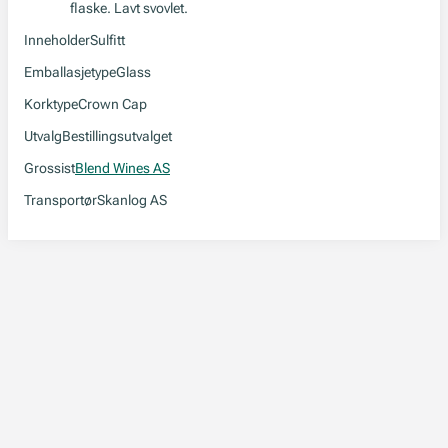
flaske. Lavt svovlet.
Inneholder
Sulfitt
Emballasjetype
Glass
Korktype
Crown Cap
Utvalg
Bestillingsutvalget
Grossist
Blend Wines AS
Transportør
Skanlog AS