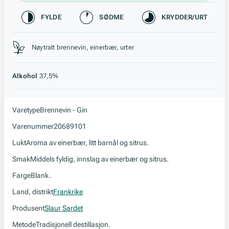
Karakteristikk
FYLDE
SØDME
KRYDDER/URT
Stil, lagring og råstoff
Nøytralt brennevin, einerbær, urter
Alkohol
37,5%
Varetype
Brennevin - Gin
Varenummer
20689101
Lukt
Aroma av einerbær, litt barnål og sitrus.
Smak
Middels fyldig, innslag av einerbær og sitrus.
Farge
Blank.
Land, distrikt
Frankrike
Produsent
Slaur Sardet
Metode
Tradisjonell destillasjon.