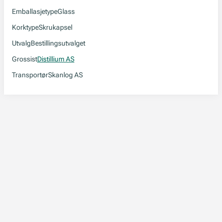
Emballasjetype
Glass
Korktype
Skrukapsel
Utvalg
Bestillingsutvalget
Grossist
Distillium AS
Transportør
Skanlog AS