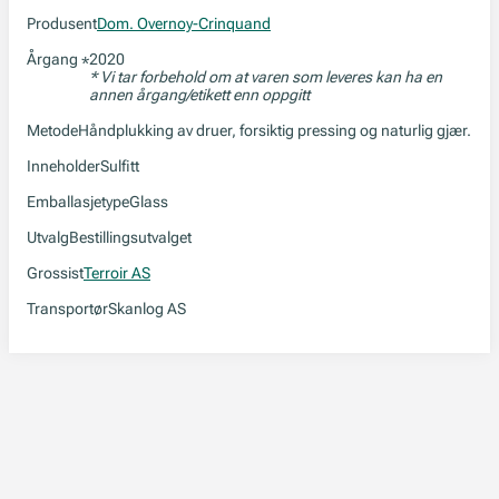
Produsent
Dom. Overnoy-Crinquand
Årgang
2020
*
* Vi tar forbehold om at varen som leveres kan ha en
annen årgang/etikett enn oppgitt
Metode
Håndplukking av druer, forsiktig pressing og naturlig gjær.
Inneholder
Sulfitt
Emballasjetype
Glass
Utvalg
Bestillingsutvalget
Grossist
Terroir AS
Transportør
Skanlog AS