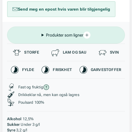
Send meg en epost hvis varen blir tilgjengelig
Produkter som ligner
Passer til
STORFE
LAM OG SAU
SVIN
Karakteristikk
FYLDE
FRISKHET
GARVESTOFFER
Stil, lagring og råstoff
Fast og fruktig
Drikkeklar nå, men kan også lagres
Poulsard 100%
Alkohol
12,5%
Sukker
Under 3 g/l
Syre
3,2 g/l