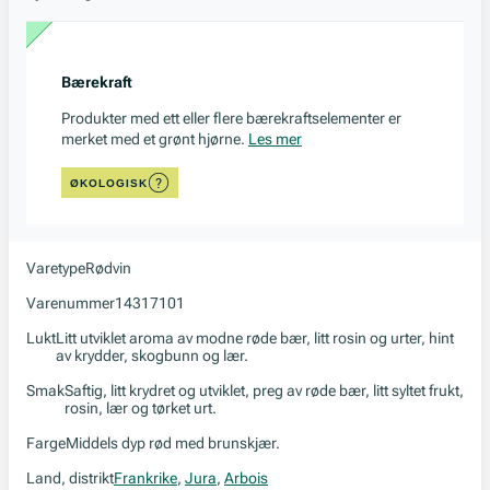
Bærekraft
Produkter med ett eller flere bærekraftselementer er
merket med et grønt hjørne.
Les mer
ØKOLOGISK
Varetype
Rødvin
Varenummer
14317101
Lukt
Litt utviklet aroma av modne røde bær, litt rosin og urter, hint
av krydder, skogbunn og lær.
Smak
Saftig, litt krydret og utviklet, preg av røde bær, litt syltet frukt,
rosin, lær og tørket urt.
Farge
Middels dyp rød med brunskjær.
Land, distrikt
Frankrike
,
Jura
,
Arbois