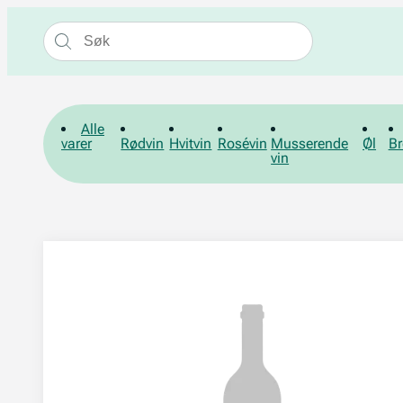
Alle
varer
Rødvin
Hvitvin
Rosévin
Musserende
Øl
Br
vin