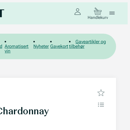
Handlekurv
Gaveartikler og
d
Aromatisert
Nyheter
Gavekort
tilbehør
vin
Chardonnay