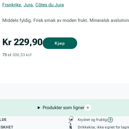
Frankrike
,
Jura
,
Côtes du Jura
Middels fyldig. Frisk smak av moden frukt. Mineralsk avslutnin
Kr 229,90
Kjøp
75 cl
306,53 kr/l
Produkter som ligner
kteristikk
Stil, lagring og r
LDE
Krydret og fruktig
ISKHET
Drikkeklar, ikke egnet for lagr