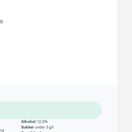
g.
åstoff
Alkohol
12,5%
Sukker
under 3 g/l
ing