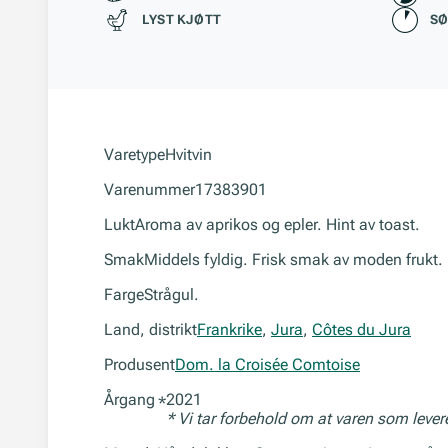
LYST KJØTT
S
Varetype
Hvitvin
Varenummer
17383901
Lukt
Aroma av aprikos og epler. Hint av toast.
Smak
Middels fyldig. Frisk smak av moden frukt.
Farge
Strågul.
Land, distrikt
Frankrike
,
Jura
,
Côtes du Jura
Produsent
Dom. la Croisée Comtoise
Årgang
2021
*
* Vi tar forbehold om at varen som leve