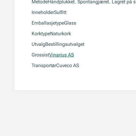
Metode
Håndplukket. Spontangjæret. Lagret på s
Inneholder
Sulfitt
Emballasjetype
Glass
Korktype
Naturkork
Utvalg
Bestillingsutvalget
Grossist
Vinarius AS
Transportør
Cuveco AS