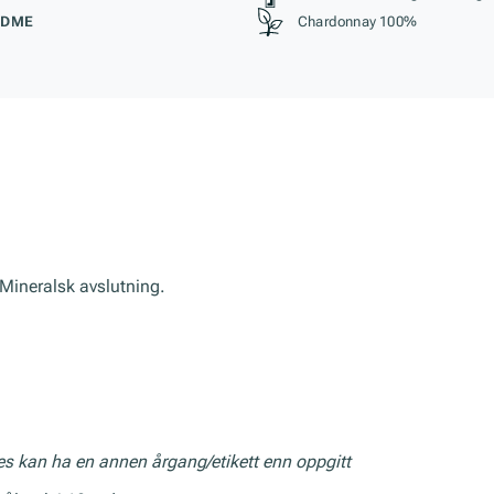
ØDME
Chardonnay 100%
 Mineralsk avslutning.
res kan ha en annen årgang/etikett enn oppgitt