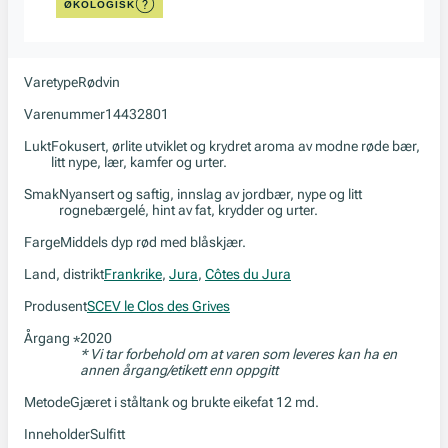
ØKOLOGISK
Varetype
Rødvin
Varenummer
14432801
Lukt
Fokusert, ørlite utviklet og krydret aroma av modne røde bær,
litt nype, lær, kamfer og urter.
Smak
Nyansert og saftig, innslag av jordbær, nype og litt
rognebærgelé, hint av fat, krydder og urter.
Farge
Middels dyp rød med blåskjær.
Land, distrikt
Frankrike
,
Jura
,
Côtes du Jura
Produsent
SCEV le Clos des Grives
Årgang
2020
*
* Vi tar forbehold om at varen som leveres kan ha en
annen årgang/etikett enn oppgitt
Metode
Gjæret i ståltank og brukte eikefat 12 md.
Inneholder
Sulfitt