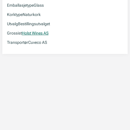
Emballasjetype
Glass
Korktype
Naturkork
Utvalg
Bestillingsutvalget
Grossist
Holst Wines AS
Transportør
Cuveco AS