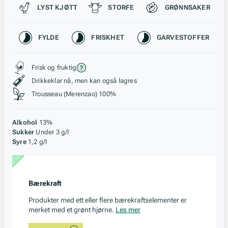
Passer til
LYST KJØTT
STORFE
GRØNNSAKER
Karakteristikk
FYLDE
FRISKHET
GARVESTOFFER
Stil, lagring og råstoff
Frisk og fruktig
Drikkeklar nå, men kan også lagres
Trousseau (Merenzao) 100%
Alkohol
13%
Sukker
Under 3 g/l
Syre
1,2 g/l
Bærekraft
Produkter med ett eller flere bærekraftselementer er
merket med et grønt hjørne.
Les mer