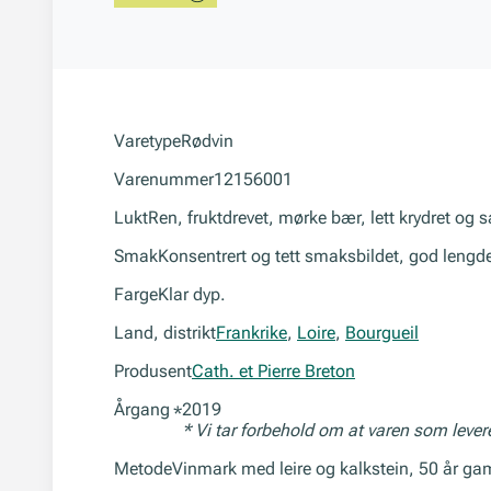
Varetype
Rødvin
Varenummer
12156001
Lukt
Ren, fruktdrevet, mørke bær, lett krydret og s
Smak
Konsentrert og tett smaksbildet, god lengde
Farge
Klar dyp.
Land, distrikt
Frankrike
,
Loire
,
Bourgueil
Produsent
Cath. et Pierre Breton
Årgang
2019
*
* Vi tar forbehold om at varen som leve
Metode
Vinmark med leire og kalkstein, 50 år gam