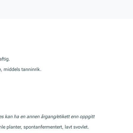
aftig.
, middels tanninrik.
res kan ha en annen årgang/etikett enn oppgitt
le planter, spontanfermentert, lavt svovlet.