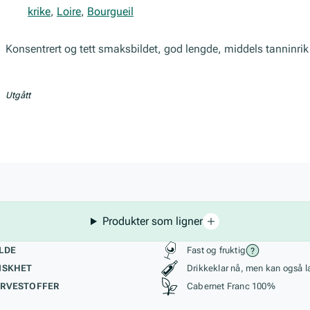
Frankrike
,
Loire
,
Bourgueil
Konsentrert og tett smaksbildet, god lengde, middels tanninrik
Utgått
Produkter som ligner
kteristikk
Stil, lagring og r
LDE
Fast og fruktig
ISKHET
Drikkeklar nå, men kan også l
RVESTOFFER
Cabernet Franc 100%