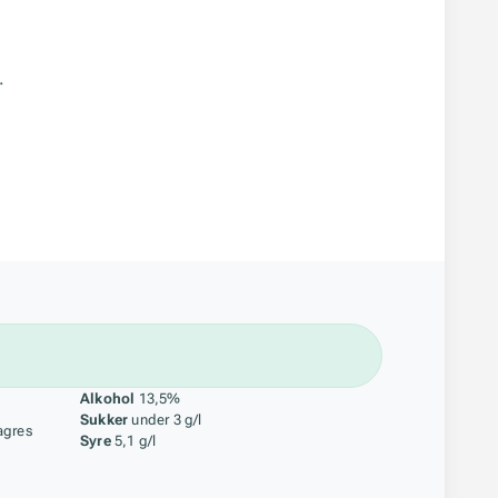
.
åstoff
Alkohol
13,5%
Sukker
under 3 g/l
agres
Syre
5,1 g/l