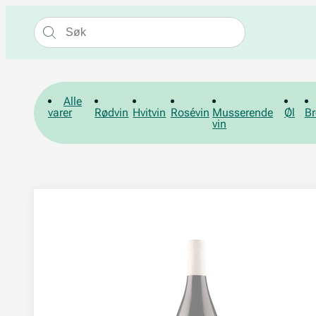
Alle
varer
Rødvin
Hvitvin
Rosévin
Musserende
Øl
Br
vin