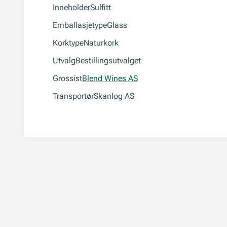
Inneholder
Sulfitt
Emballasjetype
Glass
Korktype
Naturkork
Utvalg
Bestillingsutvalget
Grossist
Blend Wines AS
Transportør
Skanlog AS