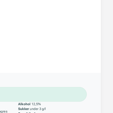
åstoff
Alkohol
12,5%
Sukker
under 3 g/l
agres