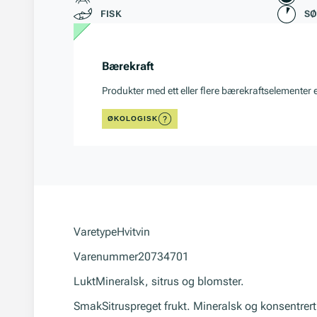
FISK
S
Bærekraft
Produkter med ett eller flere bærekraftselementer 
ØKOLOGISK
Varetype
Hvitvin
Varenummer
20734701
Lukt
Mineralsk, sitrus og blomster.
Smak
Sitruspreget frukt. Mineralsk og konsentrert