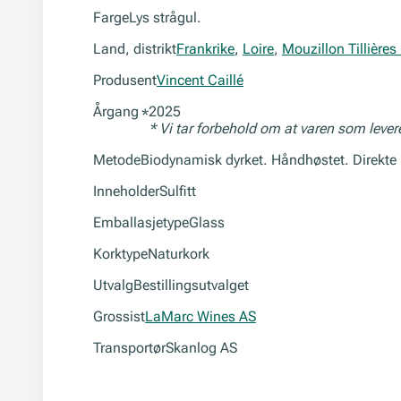
Farge
Lys strågul.
Land, distrikt
Frankrike
,
Loire
,
Mouzillon Tillière
Produsent
Vincent Caillé
Årgang
2025
*
* Vi tar forbehold om at varen som leve
Metode
Biodynamisk dyrket. Håndhøstet. Direkte p
Inneholder
Sulfitt
Emballasjetype
Glass
Korktype
Naturkork
Utvalg
Bestillingsutvalget
Grossist
LaMarc Wines AS
Transportør
Skanlog AS