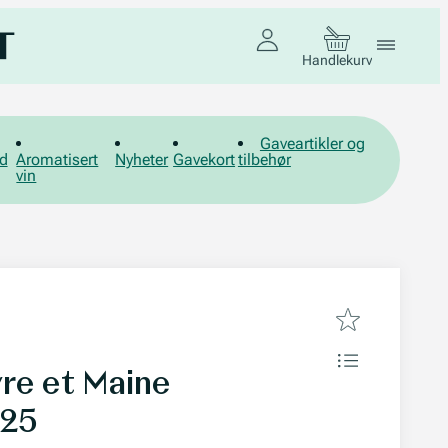
Handlekurv
Gaveartikler og
d
Aromatisert
Nyheter
Gavekort
tilbehør
vin
re et Maine
025