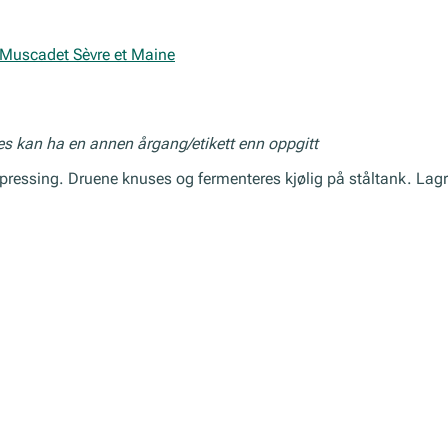
s Muscadet Sèvre et Maine
res kan ha en annen årgang/etikett enn oppgitt
ressing. Druene knuses og fermenteres kjølig på ståltank. Lagre