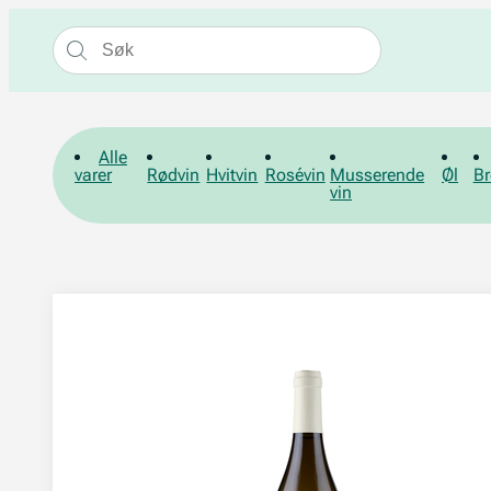
Alle
varer
Rødvin
Hvitvin
Rosévin
Musserende
Øl
Br
vin