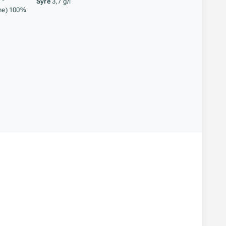
Syre
3,7 g/l
ne) 100%