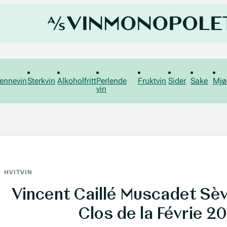
ennevin
Sterkvin
Alkoholfritt
Perlende
Fruktvin
Sider
Sake
Mjø
vin
HVITVIN
Vincent Caillé Muscadet Sèv
Clos de la Févrie 2