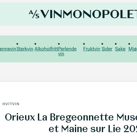
ennevin
Sterkvin
Alkoholfritt
Perlende
Fruktvin
Sider
Sake
Mjø
vin
HVITVIN
Orieux La Bregeonnette Mus
et Maine sur Lie 2