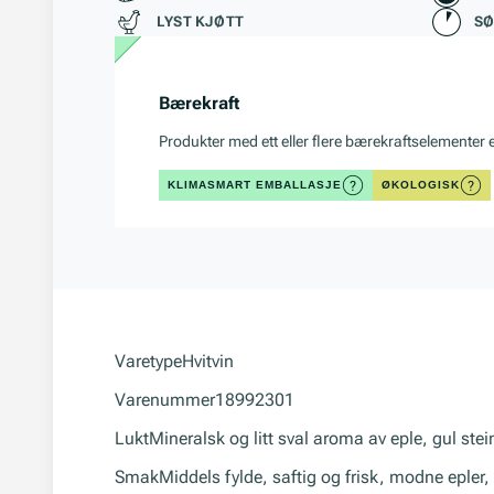
LYST KJØTT
S
Bærekraft
Produkter med ett eller flere bærekraftselementer 
KLIMASMART EMBALLASJE
ØKOLOGISK
Varetype
Hvitvin
Varenummer
18992301
Lukt
Mineralsk og litt sval aroma av eple, gul steinfr
Smak
Middels fylde, saftig og frisk, modne epler, s