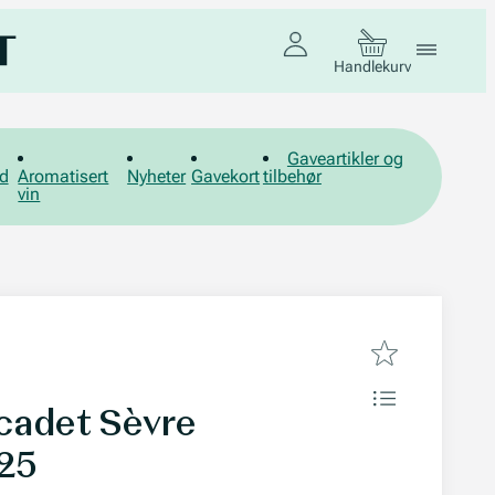
Handlekurv
Gaveartikler og
d
Aromatisert
Nyheter
Gavekort
tilbehør
vin
cadet Sèvre
025