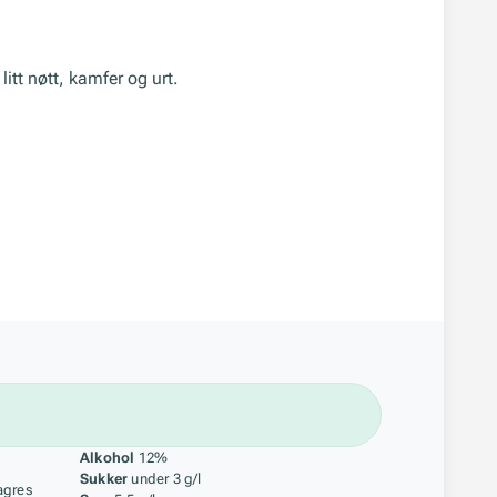
litt nøtt, kamfer og urt.
åstoff
Alkohol
12%
Sukker
under 3 g/l
agres