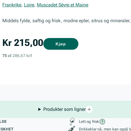
Frankrike
,
Loire
,
Muscadet Sèvre et Maine
Middels fylde, saftig og frisk, modne epler, sitrus og mineraler, 
Kr 215,00
Kjøp
75 cl
286,67 kr/l
Produkter som ligner
kteristikk
Stil, lagring og r
LDE
Lett og frisk
ISKHET
Drikkeklar nå, men kan også l