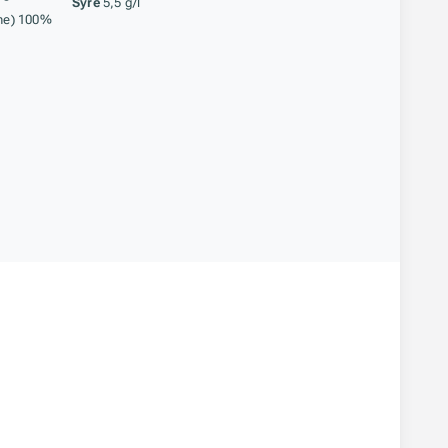
Syre
5,5 g/l
ne) 100%