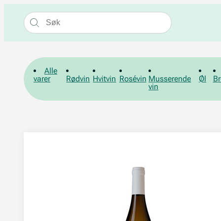
Alle
varer
Rødvin
Hvitvin
Rosévin
Musserende
Øl
Br
vin