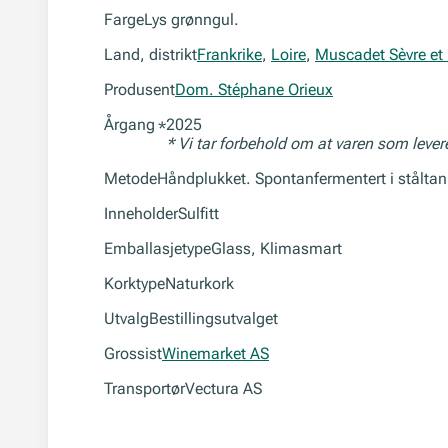
Farge
Lys grønngul.
Land, distrikt
Frankrike
,
Loire
,
Muscadet Sèvre et
Produsent
Dom. Stéphane Orieux
Årgang
2025
*
* Vi tar forbehold om at varen som leve
Metode
Håndplukket. Spontanfermentert i ståltan
Inneholder
Sulfitt
Emballasjetype
Glass, Klimasmart
Korktype
Naturkork
Utvalg
Bestillingsutvalget
Grossist
Winemarket AS
Transportør
Vectura AS