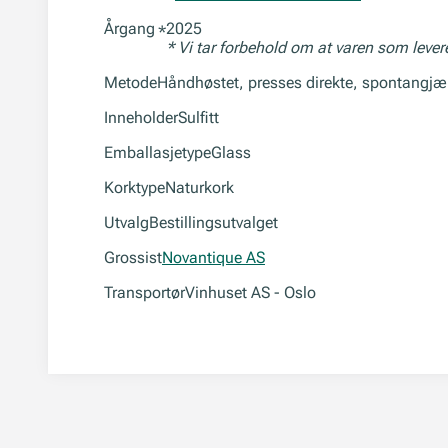
Årgang
2025
*
* Vi tar forbehold om at varen som leve
Metode
Håndhøstet, presses direkte, spontangjær
Inneholder
Sulfitt
Emballasjetype
Glass
Korktype
Naturkork
Utvalg
Bestillingsutvalget
Grossist
Novantique AS
Transportør
Vinhuset AS - Oslo