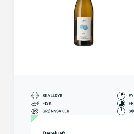
Passer til
Kara
SKALLDYR
FY
FISK
FR
GRØNNSAKER
S
Bærekraft