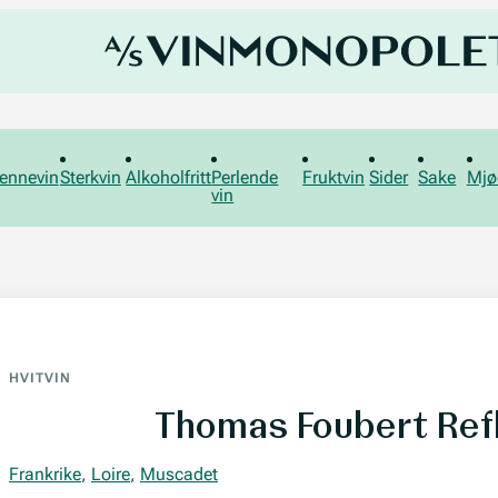
ennevin
Sterkvin
Alkoholfritt
Perlende
Fruktvin
Sider
Sake
Mjø
vin
HVITVIN
Thomas Foubert Ref
Frankrike
,
Loire
,
Muscadet