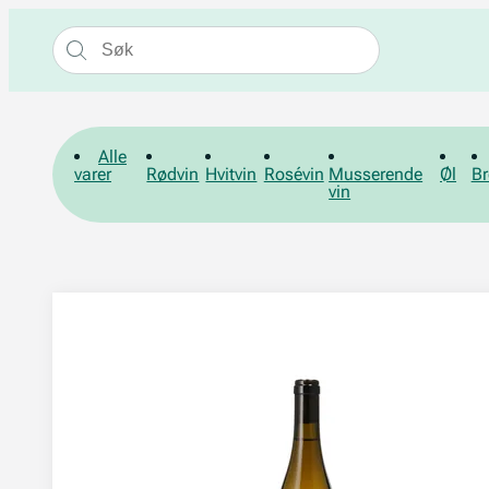
Alle
varer
Rødvin
Hvitvin
Rosévin
Musserende
Øl
Br
vin