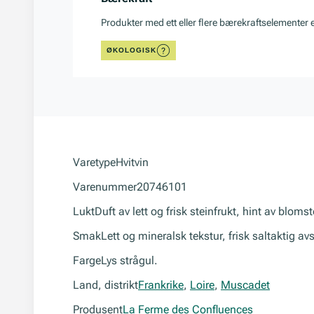
Produkter med ett eller flere bærekraftselementer 
ØKOLOGISK
Varetype
Hvitvin
Varenummer
20746101
Lukt
Duft av lett og frisk steinfrukt, hint av blomst
Smak
Lett og mineralsk tekstur, frisk saltaktig av
Farge
Lys strågul.
Land, distrikt
Frankrike
,
Loire
,
Muscadet
Produsent
La Ferme des Confluences