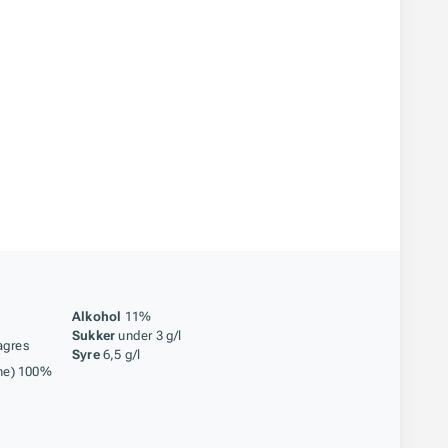
åstoff
Alkohol
11%
Sukker
under 3 g/l
agres
Syre
6,5 g/l
ne) 100%