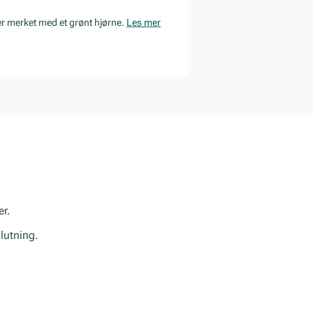
er merket med et grønt hjørne.
Les mer
er.
slutning.