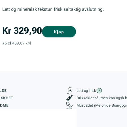
Lett og mineralsk tekstur, frisk saltaktig avslutning.
Kr 329,90
Kjøp
75 cl
439,87 kr/l
kteristikk
Stil, lagring og r
LDE
Lett og frisk
ISKHET
Drikkeklar nå, men kan også l
ØDME
Muscadet (Melon de Bourgog