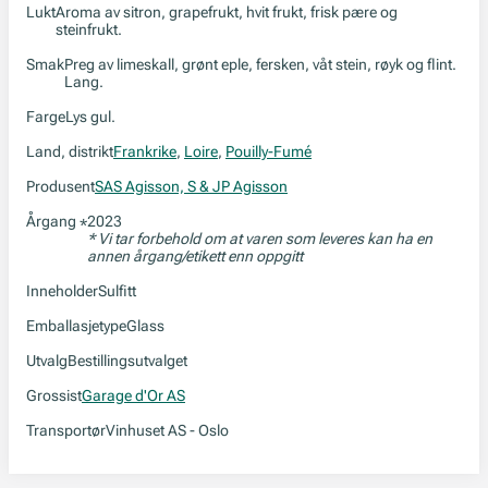
Lukt
Aroma av sitron, grapefrukt, hvit frukt, frisk pære og
steinfrukt.
Smak
Preg av limeskall, grønt eple, fersken, våt stein, røyk og flint.
Lang.
Farge
Lys gul.
Land, distrikt
Frankrike
,
Loire
,
Pouilly-Fumé
Produsent
SAS Agisson, S & JP Agisson
Årgang
2023
*
* Vi tar forbehold om at varen som leveres kan ha en
annen årgang/etikett enn oppgitt
Inneholder
Sulfitt
Emballasjetype
Glass
Utvalg
Bestillingsutvalget
Grossist
Garage d'Or AS
Transportør
Vinhuset AS - Oslo