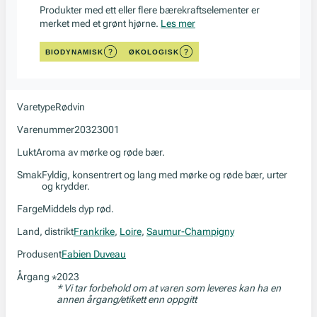
Produkter med ett eller flere bærekraftselementer er
merket med et grønt hjørne.
Les mer
BIODYNAMISK
ØKOLOGISK
Varetype
Rødvin
Varenummer
20323001
Lukt
Aroma av mørke og røde bær.
Smak
Fyldig, konsentrert og lang med mørke og røde bær, urter
og krydder.
Farge
Middels dyp rød.
Land, distrikt
Frankrike
,
Loire
,
Saumur-Champigny
Produsent
Fabien Duveau
Årgang
2023
*
* Vi tar forbehold om at varen som leveres kan ha en
annen årgang/etikett enn oppgitt