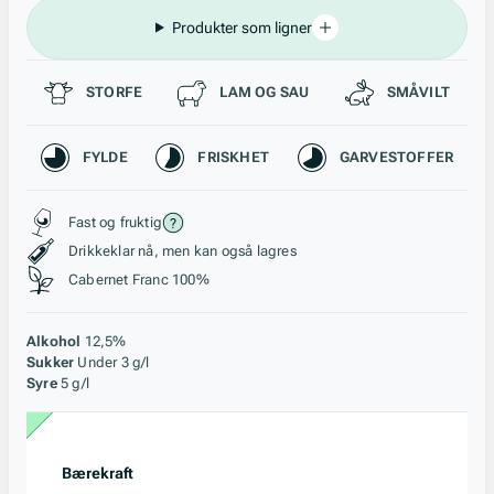
Produkter som ligner
Passer til
STORFE
LAM OG SAU
SMÅVILT
Karakteristikk
FYLDE
FRISKHET
GARVESTOFFER
Stil, lagring og råstoff
Fast og fruktig
Drikkeklar nå, men kan også lagres
Cabernet Franc 100%
Alkohol
12,5%
Sukker
Under 3 g/l
Syre
5 g/l
Bærekraft