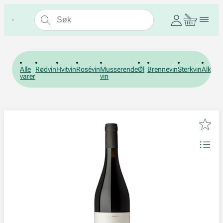
Alle
Rødvin
Hvitvin
Rosévin
Musserende
Øl
Brennevin
Sterkvin
Alkohol
varer
vin