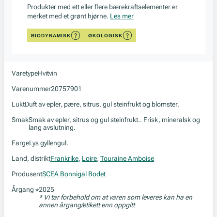
Produkter med ett eller flere bærekraftselementer er
merket med et grønt hjørne.
Les mer
BIODYNAMISK
ØKOLOGISK
Varetype
Hvitvin
Varenummer
20757901
Lukt
Duft av epler, pære, sitrus, gul steinfrukt og blomster.
Smak
Smak av epler, sitrus og gul steinfrukt.. Frisk, mineralsk og
lang avslutning.
Farge
Lys gyllengul.
Land, distrikt
Frankrike
,
Loire
,
Touraine Amboise
Produsent
SCEA Bonnigal Bodet
Årgang
2025
*
* Vi tar forbehold om at varen som leveres kan ha en
annen årgang/etikett enn oppgitt