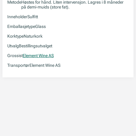
Metode
Høstes for hånd. Liten intervensjon. Lagres i 8 måneder
på demi-muids (store fat).
Inneholder
Sulfitt
Emballasjetype
Glass
Korktype
Naturkork
Utvalg
Bestillingsutvalget
Grossist
Element Wine AS
Transportør
Element Wine AS