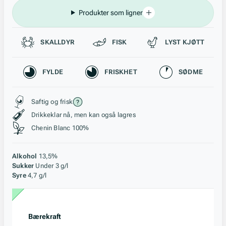
Produkter som ligner
Passer til
SKALLDYR
FISK
LYST KJØTT
Karakteristikk
FYLDE
FRISKHET
SØDME
Stil, lagring og råstoff
Saftig og frisk
Drikkeklar nå, men kan også lagres
Chenin Blanc 100%
Alkohol
13,5%
Sukker
Under 3 g/l
Syre
4,7 g/l
Bærekraft