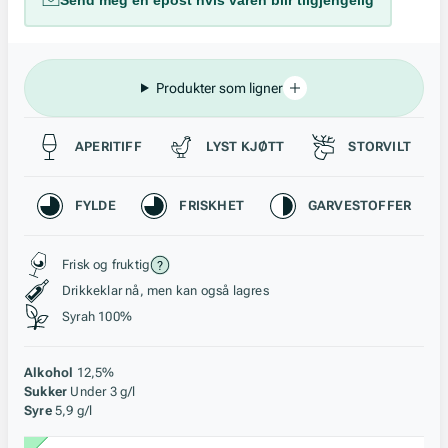
Send meg en epost hvis varen blir tilgjengelig
Produkter som ligner
Passer til
APERITIFF
LYST KJØTT
STORVILT
Karakteristikk
FYLDE
FRISKHET
GARVESTOFFER
Stil, lagring og råstoff
Frisk og fruktig
Drikkeklar nå, men kan også lagres
Syrah 100%
Alkohol
12,5%
Sukker
Under 3 g/l
Syre
5,9 g/l