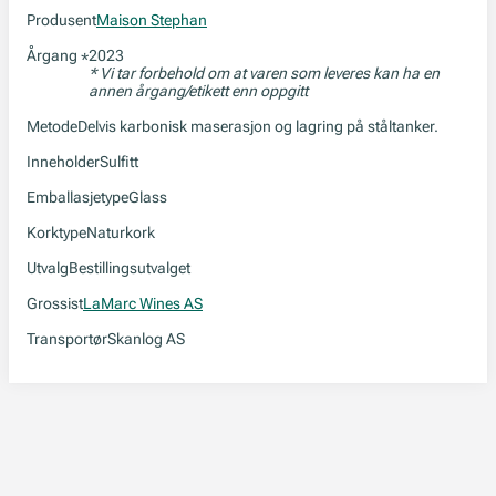
Produsent
Maison Stephan
Årgang
2023
*
* Vi tar forbehold om at varen som leveres kan ha en
annen årgang/etikett enn oppgitt
Metode
Delvis karbonisk maserasjon og lagring på ståltanker.
Inneholder
Sulfitt
Emballasjetype
Glass
Korktype
Naturkork
Utvalg
Bestillingsutvalget
Grossist
LaMarc Wines AS
Transportør
Skanlog AS