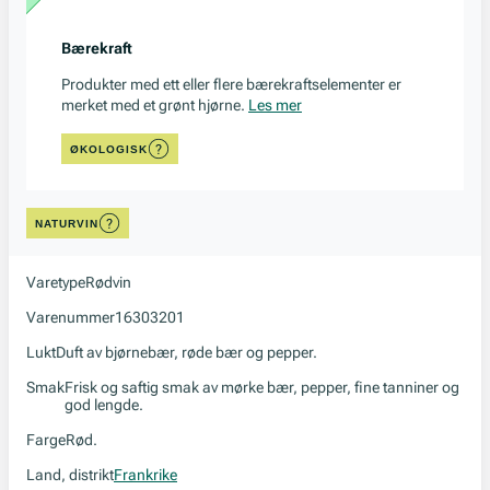
Bærekraft
Produkter med ett eller flere bærekraftselementer er
merket med et grønt hjørne.
Les mer
ØKOLOGISK
NATURVIN
Varetype
Rødvin
Varenummer
16303201
Lukt
Duft av bjørnebær, røde bær og pepper.
Smak
Frisk og saftig smak av mørke bær, pepper, fine tanniner og
god lengde.
Farge
Rød.
Land, distrikt
Frankrike