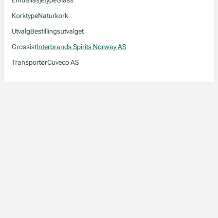
Emballasjetype
Glass
Korktype
Naturkork
Utvalg
Bestillingsutvalget
Grossist
Interbrands Spirits Norway AS
Transportør
Cuveco AS