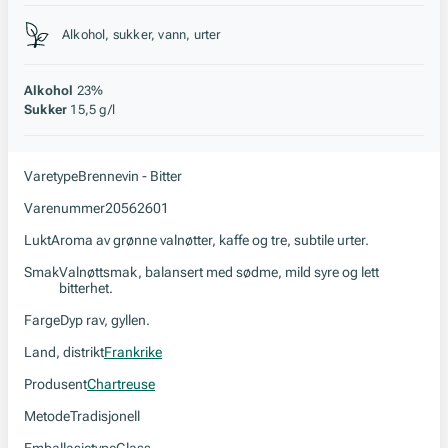
Stil, lagring og råstoff
Alkohol, sukker, vann, urter
Alkohol
23%
Sukker
15,5 g/l
Varetype
Brennevin - Bitter
Varenummer
20562601
Lukt
Aroma av grønne valnøtter, kaffe og tre, subtile urter.
Smak
Valnøttsmak, balansert med sødme, mild syre og lett
bitterhet.
Farge
Dyp rav, gyllen.
Land, distrikt
Frankrike
Produsent
Chartreuse
Metode
Tradisjonell