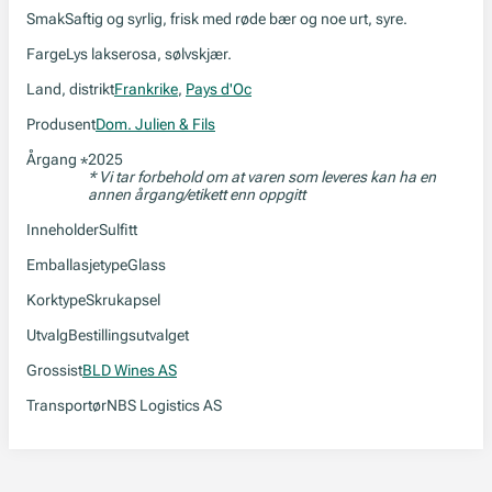
Smak
Saftig og syrlig, frisk med røde bær og noe urt, syre.
Farge
Lys lakserosa, sølvskjær.
Land, distrikt
Frankrike
,
Pays d'Oc
Produsent
Dom. Julien & Fils
Årgang
2025
*
* Vi tar forbehold om at varen som leveres kan ha en
annen årgang/etikett enn oppgitt
Inneholder
Sulfitt
Emballasjetype
Glass
Korktype
Skrukapsel
Utvalg
Bestillingsutvalget
Grossist
BLD Wines AS
Transportør
NBS Logistics AS