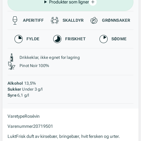
Produkter som ligner
Passer til
APERITIFF
SKALLDYR
GRØNNSAKER
Karakteristikk
FYLDE
FRISKHET
SØDME
Stil, lagring og råstoff
Drikkeklar, ikke egnet for lagring
Pinot Noir 100%
Alkohol
13,5%
Sukker
Under 3 g/l
Syre
6,1 g/l
Varetype
Rosévin
Varenummer
20719501
Lukt
Frisk duft av kirsebær, bringebær, hvit fersken og urter.