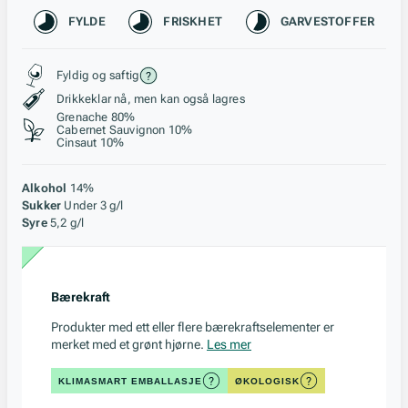
Karakteristikk
FYLDE
FRISKHET
GARVESTOFFER
Stil, lagring og råstoff
Fyldig og saftig
Drikkeklar nå, men kan også lagres
Grenache 80%
Cabernet Sauvignon 10%
Cinsaut 10%
Alkohol
14%
Sukker
Under 3 g/l
Syre
5,2 g/l
Bærekraft
Produkter med ett eller flere bærekraftselementer er
merket med et grønt hjørne.
Les mer
KLIMASMART EMBALLASJE
ØKOLOGISK