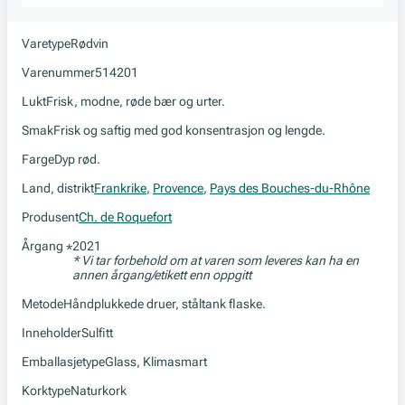
Varetype
Rødvin
Varenummer
514201
Lukt
Frisk, modne, røde bær og urter.
Smak
Frisk og saftig med god konsentrasjon og lengde.
Farge
Dyp rød.
Land, distrikt
Frankrike
,
Provence
,
Pays des Bouches-du-Rhône
Produsent
Ch. de Roquefort
Årgang
2021
*
* Vi tar forbehold om at varen som leveres kan ha en
annen årgang/etikett enn oppgitt
Metode
Håndplukkede druer, ståltank flaske.
Inneholder
Sulfitt
Emballasjetype
Glass, Klimasmart
Korktype
Naturkork