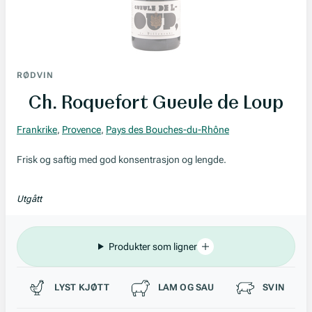
RØDVIN
Ch. Roquefort Gueule de Loup
Frankrike
,
Provence
,
Pays des Bouches-du-Rhône
Frisk og saftig med god konsentrasjon og lengde.
Utgått
Produkter som ligner
Passer til
LYST KJØTT
LAM OG SAU
SVIN