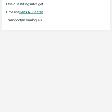
Utvalg
Bestillingsutvalget
Grossist
Hans A. Flaaten
Transportør
Skanlog AS