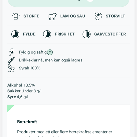
Passer til
STORFE
LAM OG SAU
STORVILT
Karakteristikk
FYLDE
FRISKHET
GARVESTOFFER
Stil, lagring og råstoff
Fyldig og saftig
Drikkeklar nå, men kan også lagres
Syrah 100%
Alkohol
13,5%
Sukker
Under 3 g/l
Syre
4,6 g/l
Bærekraft
Produkter med ett eller flere bærekraftselementer er