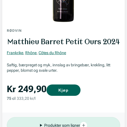
RØDVIN
Matthieu Barret Petit Ours 2024
Frankrike
,
Rhône
,
Côtes du Rhône
Saftig, bærpreget og myk, innslag av bringebær, krekling, litt
pepper, blomst og svale urter.
Kr 249,90
Kjøp
75 cl
333,20 kr/l
Produkter som ligner