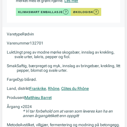
merket med et grønt hjørne.
Les mer
KLIMASMART EMBALLASJE
ØKOLOGISK
Varetype
Rødvin
Varenummer
132701
Lukt
Ungt preg av modne mørke skogsbær, innslag av krekling,
svale urter, lakris, pepper og fiol.
Smak
Saftig, bærpreget og myk, innslag av bringebær, krekling, litt
pepper, blomst og svale urter.
Farge
Dyp blårød.
Land, distrikt
Frankrike
,
Rhône
,
Côtes du Rhône
Produsent
Matthieu Barret
Årgang
2024
*
* Vi tar forbehold om at varen som leveres kan ha en
annen årgang/etikett enn oppgitt
Metode
Avstilket, villgjær, fermentering og modning på betongegg.