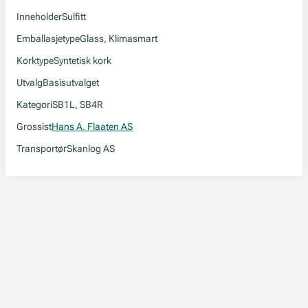
Inneholder
Sulfitt
Emballasjetype
Glass, Klimasmart
Korktype
Syntetisk kork
Utvalg
Basisutvalget
Kategori
SB1L, SB4R
Grossist
Hans A. Flaaten AS
Transportør
Skanlog AS