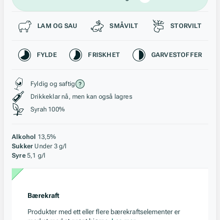
Passer til
LAM OG SAU
SMÅVILT
STORVILT
Karakteristikk
FYLDE
FRISKHET
GARVESTOFFER
Stil, lagring og råstoff
Fyldig og saftig
Drikkeklar nå, men kan også lagres
Syrah 100%
Alkohol
13,5%
Sukker
Under 3 g/l
Syre
5,1 g/l
Bærekraft
Produkter med ett eller flere bærekraftselementer er