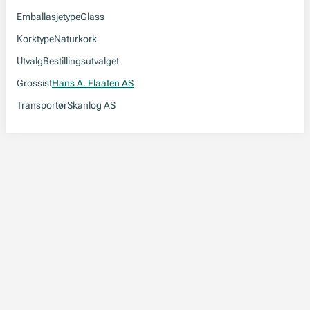
Emballasjetype
Glass
Korktype
Naturkork
Utvalg
Bestillingsutvalget
Grossist
Hans A. Flaaten AS
Transportør
Skanlog AS