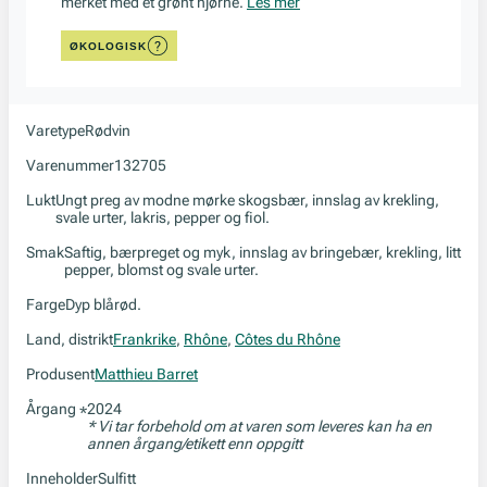
merket med et grønt hjørne.
Les mer
ØKOLOGISK
Varetype
Rødvin
Varenummer
132705
Lukt
Ungt preg av modne mørke skogsbær, innslag av krekling,
svale urter, lakris, pepper og fiol.
Smak
Saftig, bærpreget og myk, innslag av bringebær, krekling, litt
pepper, blomst og svale urter.
Farge
Dyp blårød.
Land, distrikt
Frankrike
,
Rhône
,
Côtes du Rhône
Produsent
Matthieu Barret
Årgang
2024
*
* Vi tar forbehold om at varen som leveres kan ha en
annen årgang/etikett enn oppgitt
Inneholder
Sulfitt