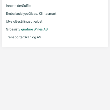
Inneholder
Sulfitt
Emballasjetype
Glass, Klimasmart
Utvalg
Bestillingsutvalget
Grossist
Signature Wines AS
Transportør
Skanlog AS