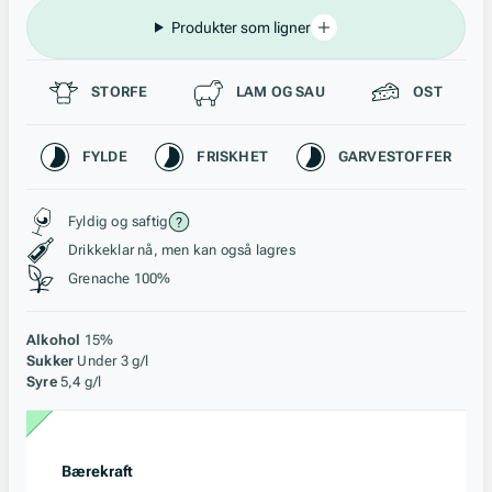
Produkter som ligner
Passer til
STORFE
LAM OG SAU
OST
Karakteristikk
FYLDE
FRISKHET
GARVESTOFFER
Stil, lagring og råstoff
Fyldig og saftig
Drikkeklar nå, men kan også lagres
Grenache 100%
Alkohol
15%
Sukker
Under 3 g/l
Syre
5,4 g/l
Bærekraft