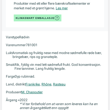
Produkter med ett eller flere bærekraftselementer er
merket med et grønt hjørne.
Les mer
KLIMASMART EMBALLASJE
Varetype
Rødvin
Varenummer
781001
Lukt
Aromatisk og fruktig nese med modne sødmefulle røde bær,
bringebær, rips og granateple.
Smak
Rik, fyldig vin med lett sødmefull frukt. God konsentrasjon.
Fine tanniner. Lang fruktig lengde.
Farge
Dyp rubinrød.
Land, distrikt
Frankrike
,
Rhône
,
Rasteau
Produsent
M. Chapoutier
Årgang
2022
*
* Vi tar forbehold om at varen som leveres kan ha en
annen årgang/etikett enn oppgitt