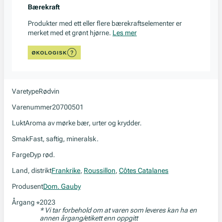
Bærekraft
Produkter med ett eller flere bærekraftselementer er
merket med et grønt hjørne.
Les mer
ØKOLOGISK
Varetype
Rødvin
Varenummer
20700501
Lukt
Aroma av mørke bær, urter og krydder.
Smak
Fast, saftig, mineralsk.
Farge
Dyp rød.
Land, distrikt
Frankrike
,
Roussillon
,
Côtes Catalanes
Produsent
Dom. Gauby
Årgang
2023
*
* Vi tar forbehold om at varen som leveres kan ha en
annen årgang/etikett enn oppgitt