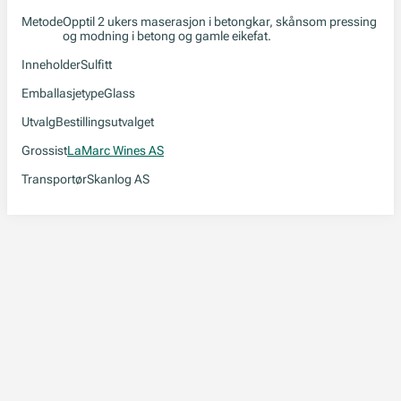
Metode
Opptil 2 ukers maserasjon i betongkar, skånsom pressing
og modning i betong og gamle eikefat.
Inneholder
Sulfitt
Emballasjetype
Glass
Utvalg
Bestillingsutvalget
Grossist
LaMarc Wines AS
Transportør
Skanlog AS