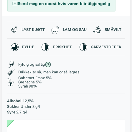
Send meg en epost hvis varen blir tilgjengelig
Passer til
LYST KJØTT
LAM OG SAU
SMÅVILT
Karakteristikk
FYLDE
FRISKHET
GARVESTOFFER
Stil, lagring og råstoff
Fyldig og saftig
Drikkeklar nå, men kan også lagres
Cabernet Franc 5%
Grenache 5%
Syrah 90%
Alkohol
12,5%
Sukker
Under 3 g/l
Syre
2,7 g/l