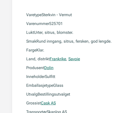
Varetype
Sterkvin - Vermut
Varenummer
525701
Lukt
Urter, sitrus, blomster.
Smak
Rund inngang, sitrus, fersken, god lengde.
Farge
Klar.
Land, distrikt
Frankrike
,
Savoie
Produsent
Dolin
Inneholder
Sulfitt
Emballasjetype
Glass
Utvalg
Bestillingsutvalget
Grossist
Cask AS
Transportør
Skanlog AS