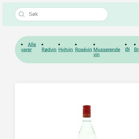
Alle
varer
Rødvin
Hvitvin
Rosévin
Musserende
Øl
Br
vin