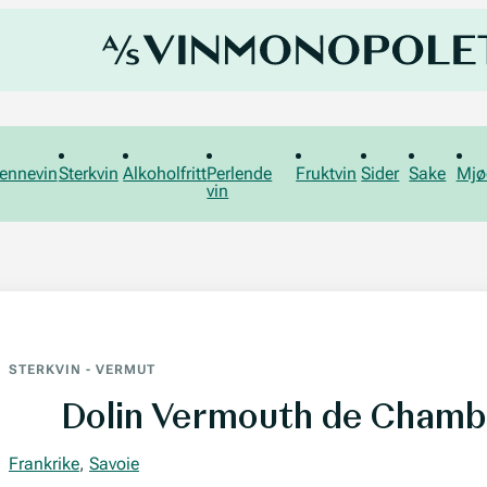
ennevin
Sterkvin
Alkoholfritt
Perlende
Fruktvin
Sider
Sake
Mjø
vin
STERKVIN
-
VERMUT
Dolin Vermouth de Chamb
Frankrike
,
Savoie