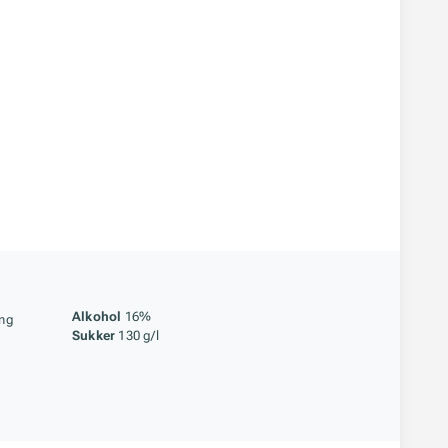
åstoff
Alkohol
16%
ing
Sukker
130 g/l