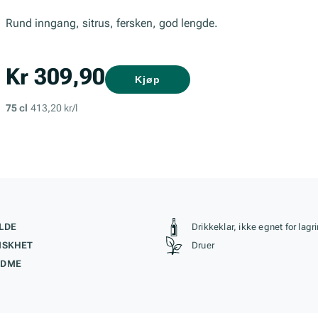
Rund inngang, sitrus, fersken, god lengde.
Kr 309,90
Kjøp
75 cl
413,20 kr/l
kteristikk
Stil, lagring og r
LDE
Drikkeklar, ikke egnet for lagr
ISKHET
Druer
ØDME