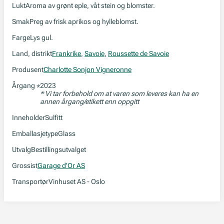
Lukt
Aroma av grønt eple, våt stein og blomster.
Smak
Preg av frisk aprikos og hylleblomst.
Farge
Lys gul.
Land, distrikt
Frankrike
,
Savoie
,
Roussette de Savoie
Produsent
Charlotte Sonjon Vigneronne
Årgang
2023
*
* Vi tar forbehold om at varen som leveres kan ha en
annen årgang/etikett enn oppgitt
Inneholder
Sulfitt
Emballasjetype
Glass
Utvalg
Bestillingsutvalget
Grossist
Garage d'Or AS
Transportør
Vinhuset AS - Oslo