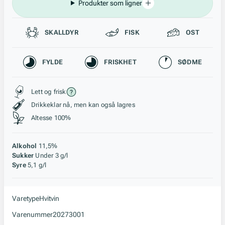
Produkter som ligner
Passer til
SKALLDYR
FISK
OST
Karakteristikk
FYLDE
FRISKHET
SØDME
Stil, lagring og råstoff
Lett og frisk
Drikkeklar nå, men kan også lagres
Altesse 100%
Alkohol
11,5%
Sukker
Under 3 g/l
Syre
5,1 g/l
Varetype
Hvitvin
Varenummer
20273001