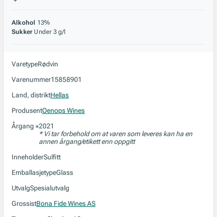
Alkohol
13%
Sukker
Under 3 g/l
Varetype
Rødvin
Varenummer
15858901
Land, distrikt
Hellas
Produsent
Oenops Wines
Årgang
2021
*
* Vi tar forbehold om at varen som leveres kan ha en
annen årgang/etikett enn oppgitt
Inneholder
Sulfitt
Emballasjetype
Glass
Utvalg
Spesialutvalg
Grossist
Bona Fide Wines AS