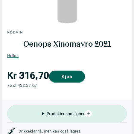
RØDVIN
Oenops Xinomavro 2021
Hellas
Kr 316,70
Kjøp
75 cl
422,27 kr/l
Produkter som ligner
Stil, lagring og råstoff
Drikkeklar nå, men kan også lagres