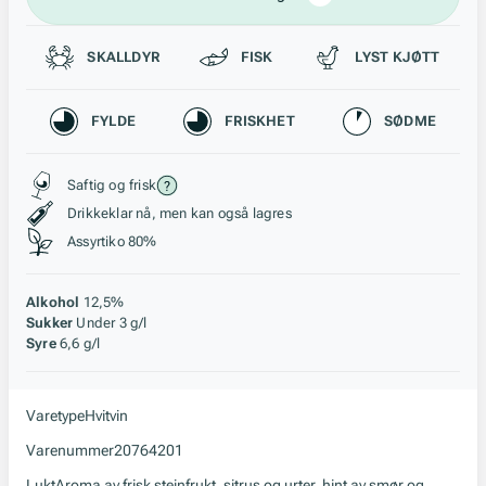
Passer til
SKALLDYR
FISK
LYST KJØTT
Karakteristikk
FYLDE
FRISKHET
SØDME
Stil, lagring og råstoff
Saftig og frisk
Drikkeklar nå, men kan også lagres
Assyrtiko 80%
Alkohol
12,5%
Sukker
Under 3 g/l
Syre
6,6 g/l
Varetype
Hvitvin
Varenummer
20764201
Lukt
Aroma av frisk steinfrukt, sitrus og urter, hint av smør og