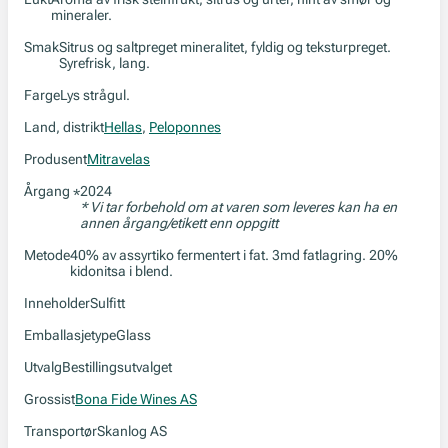
mineraler.
Smak
Sitrus og saltpreget mineralitet, fyldig og teksturpreget.
Syrefrisk, lang.
Farge
Lys strågul.
Land, distrikt
Hellas
,
Peloponnes
Produsent
Mitravelas
Årgang
2024
*
* Vi tar forbehold om at varen som leveres kan ha en
annen årgang/etikett enn oppgitt
Metode
40% av assyrtiko fermentert i fat. 3md fatlagring. 20%
kidonitsa i blend.
Inneholder
Sulfitt
Emballasjetype
Glass
Utvalg
Bestillingsutvalget
Grossist
Bona Fide Wines AS
Transportør
Skanlog AS