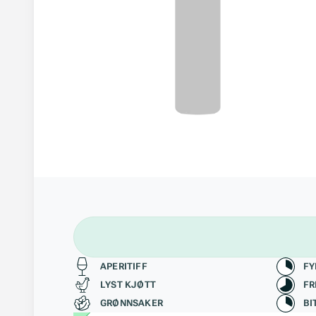
Passer til
Kara
APERITIFF
FY
LYST KJØTT
FR
GRØNNSAKER
BI