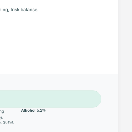
ing, frisk balanse.
åstoff
Alkohol
5,2%
ing
),
n, guava,