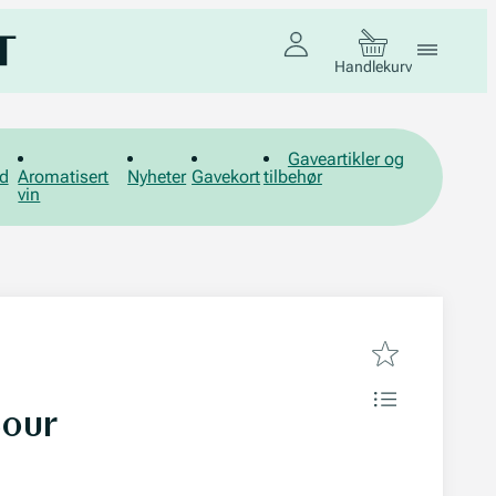
Handlekurv
Gaveartikler og
d
Aromatisert
Nyheter
Gavekort
tilbehør
vin
Sour