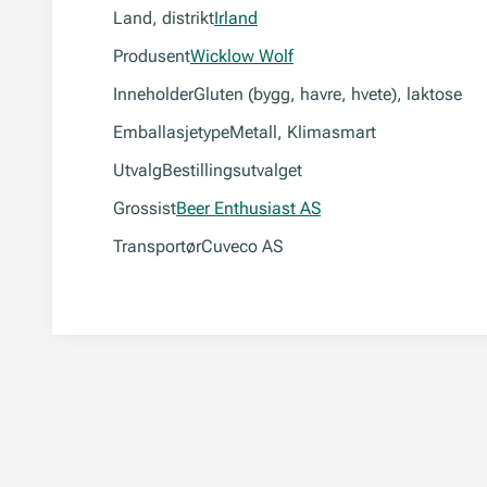
Land, distrikt
Irland
Produsent
Wicklow Wolf
Inneholder
Gluten (bygg, havre, hvete), laktose
Emballasjetype
Metall, Klimasmart
Utvalg
Bestillingsutvalget
Grossist
Beer Enthusiast AS
Transportør
Cuveco AS