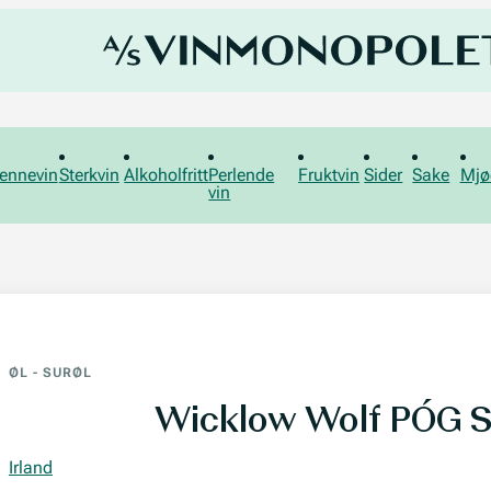
ennevin
Sterkvin
Alkoholfritt
Perlende
Fruktvin
Sider
Sake
Mjø
vin
ØL
-
SURØL
Wicklow Wolf PÓG 
Irland