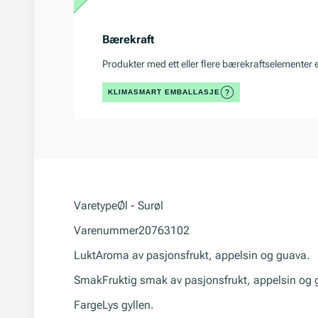
Bærekraft
Produkter med ett eller flere bærekraftselementer 
KLIMASMART EMBALLASJE
Varetype
Øl - Surøl
Varenummer
20763102
Lukt
Aroma av pasjonsfrukt, appelsin og guava.
Smak
Fruktig smak av pasjonsfrukt, appelsin og g
Farge
Lys gyllen.