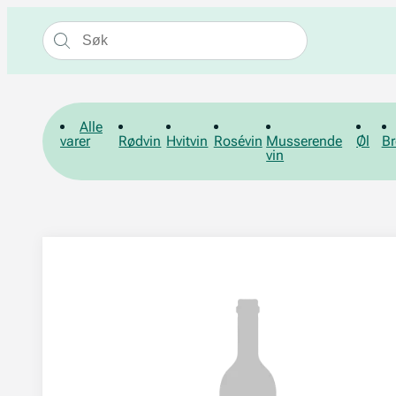
Alle
varer
Rødvin
Hvitvin
Rosévin
Musserende
Øl
Br
vin