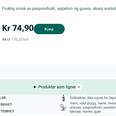
Fruktig smak av pasjonsfrukt, appelsin og guava, skarp avslutn
Kr 74,90
Kjøp
44 cl
170,23 kr/l
Produkter som ligner
kteristikk
Stil, lagring og r
LDE
Drikkeklar, ikke egnet for lagr
Vann, malt (bygg, havre, hvete
ISKHET
ananas, pasjonsfrukt, appelsi
TTERHET
laktose, humle, gjær