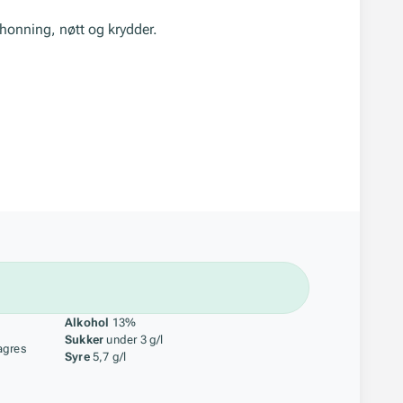
tt honning, nøtt og krydder.
åstoff
Alkohol
13%
Sukker
under 3 g/l
agres
Syre
5,7 g/l