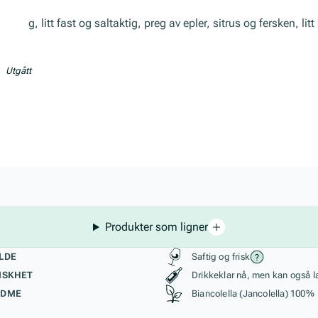
Saftig, litt fast og saltaktig, preg av epler, sitrus og fersken, li
Utgått
Produkter som ligner
kteristikk
Stil, lagring og r
LDE
Saftig og frisk
ISKHET
Drikkeklar nå, men kan også l
ØDME
Biancolella (Jancolella) 100%