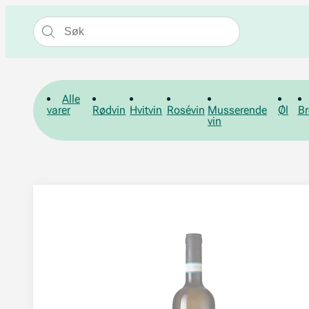
Alle
varer
Rødvin
Hvitvin
Rosévin
Musserende
Øl
Br
vin