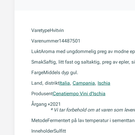
Varetype
Hvitvin
Varenummer
14487501
Lukt
Aroma med ungdommelig preg av modne epler, 
Smak
Saftig, litt fast og saltaktig, preg av epler, 
Farge
Middels dyp gul.
Land, distrikt
Italia
,
Campania
,
Ischia
Produsent
Cenatiempo Vini d'Ischia
Årgang
2021
*
* Vi tar forbehold om at varen som leve
Metode
Fermentert på lav temperatur i sementtank
Inneholder
Sulfitt