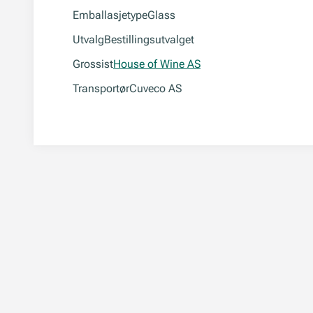
Emballasjetype
Glass
Utvalg
Bestillingsutvalget
Grossist
House of Wine AS
Transportør
Cuveco AS