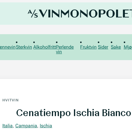
ennevin
Sterkvin
Alkoholfritt
Perlende
Fruktvin
Sider
Sake
Mjø
vin
HVITVIN
Cenatiempo Ischia Biancol
Italia
,
Campania
,
Ischia