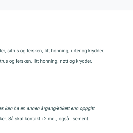
sitrus og fersken, litt honning, urter og krydder.
sitrus og fersken, litt honning, nøtt og krydder.
res kan ha en annen årgang/etikett enn oppgitt
er. Så skallkontakt i 2 md., også i sement.