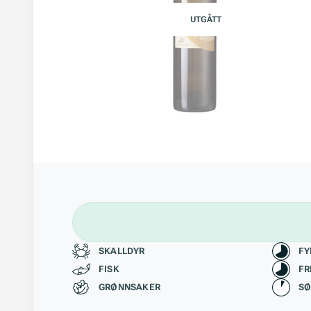
UTGÅTT
Passer til
Kara
SKALLDYR
FY
FISK
FR
GRØNNSAKER
S