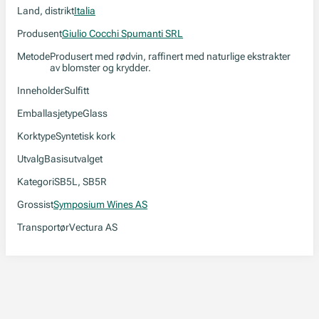
Land, distrikt
Italia
Produsent
Giulio Cocchi Spumanti SRL
Metode
Produsert med rødvin, raffinert med naturlige ekstrakter
av blomster og krydder.
Inneholder
Sulfitt
Emballasjetype
Glass
Korktype
Syntetisk kork
Utvalg
Basisutvalget
Kategori
SB5L, SB5R
Grossist
Symposium Wines AS
Transportør
Vectura AS