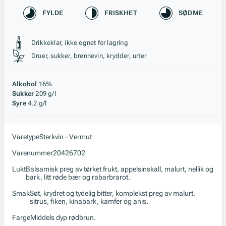
Karakteristikk
FYLDE
FRISKHET
SØDME
Stil, lagring og råstoff
Drikkeklar, ikke egnet for lagring
Druer, sukker, brennevin, krydder, urter
Alkohol
16%
Sukker
209 g/l
Syre
4,2 g/l
Varetype
Sterkvin - Vermut
Varenummer
20426702
Lukt
Balsamisk preg av tørket frukt, appelsinskall, malurt, nellik og
bark, litt røde bær og rabarbrarot.
Smak
Søt, krydret og tydelig bitter, komplekst preg av malurt,
sitrus, fiken, kinabark, kamfer og anis.
Farge
Middels dyp rødbrun.