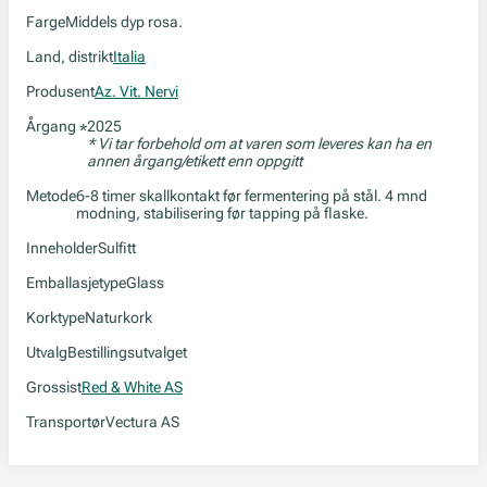
Farge
Middels dyp rosa.
Land, distrikt
Italia
Produsent
Az. Vit. Nervi
Årgang
2025
*
* Vi tar forbehold om at varen som leveres kan ha en
annen årgang/etikett enn oppgitt
Metode
6-8 timer skallkontakt før fermentering på stål. 4 mnd
modning, stabilisering før tapping på flaske.
Inneholder
Sulfitt
Emballasjetype
Glass
Korktype
Naturkork
Utvalg
Bestillingsutvalget
Grossist
Red & White AS
Transportør
Vectura AS