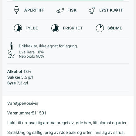
Passer til
APERITIFF
FISK
LYST KJØTT
Karakteristikk
FYLDE
FRISKHET
SØDME
Stil, lagring og råstoff
Drikkeklar, ikke egnet for lagring
Uva Rara 10%
Nebbiolo 90%
Alkohol
13%
Sukker
5,5 g/l
Syre
7,3 g/l
Varetype
Rosévin
Varenummer
511501
Lukt
Litt dropsaktig aroma preget av røde bær, litt blomst og urter.
Smak
Ung og saftig, preg av røde bær og urter, innslag av sitrus.