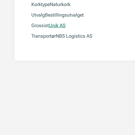
Korktype
Naturkork
Utvalg
Bestillingsutvalget
Grossist
Unik AS
Transportør
NBS Logistics AS