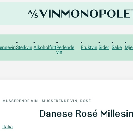
ennevin
Sterkvin
Alkoholfritt
Perlende
Fruktvin
Sider
Sake
Mjø
vin
MUSSERENDE VIN
-
MUSSERENDE VIN, ROSÉ
Danese Rosé Millesi
Italia