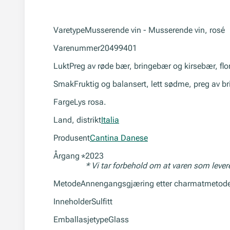
Varetype
Musserende vin - Musserende vin, rosé
Varenummer
20499401
Lukt
Preg av røde bær, bringebær og kirsebær, flor
Smak
Fruktig og balansert, lett sødme, preg av br
Farge
Lys rosa.
Land, distrikt
Italia
Produsent
Cantina Danese
Årgang
2023
*
* Vi tar forbehold om at varen som leve
Metode
Annengangsgjæring etter charmatmetoden.
Inneholder
Sulfitt
Emballasjetype
Glass