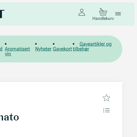
Handlekurv
Gaveartikler og
d
Aromatisert
Nyheter
Gavekort
tilbehør
vin
mato