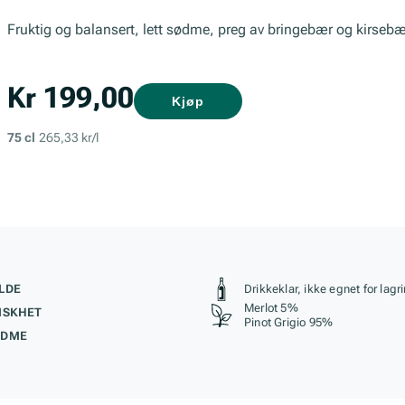
Fruktig og balansert, lett sødme, preg av bringebær og kirsebær
Kr 199,00
Kjøp
75 cl
265,33 kr/l
kteristikk
Stil, lagring og r
LDE
Drikkeklar, ikke egnet for lagr
Merlot 5%
ISKHET
Pinot Grigio 95%
ØDME