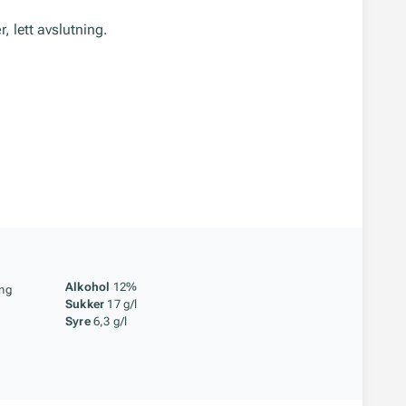
, lett avslutning.
åstoff
Alkohol
12%
ing
Sukker
17 g/l
Syre
6,3 g/l