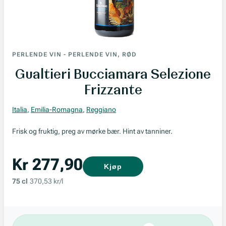
PERLENDE VIN
-
PERLENDE VIN, RØD
Gualtieri Bucciamara Selezione
Frizzante
Italia
,
Emilia-Romagna
,
Reggiano
Frisk og fruktig, preg av mørke bær. Hint av tanniner.
Kr 277,90
Kjøp
75 cl
370,53 kr/l