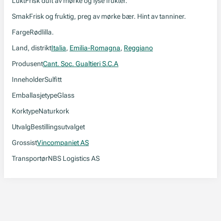
Lukt
Frisk duft av mørke og lyse frukter.
Smak
Frisk og fruktig, preg av mørke bær. Hint av tanniner.
Farge
Rødlilla.
Land, distrikt
Italia
,
Emilia-Romagna
,
Reggiano
Produsent
Cant. Soc. Gualtieri S.C.A
Inneholder
Sulfitt
Emballasjetype
Glass
Korktype
Naturkork
Utvalg
Bestillingsutvalget
Grossist
Vincompaniet AS
Transportør
NBS Logistics AS