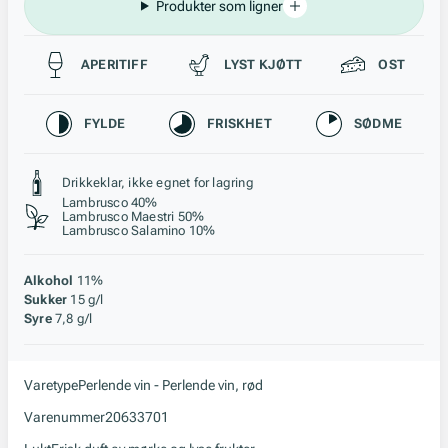
Produkter som ligner
Passer til
APERITIFF
LYST KJØTT
OST
Karakteristikk
FYLDE
FRISKHET
SØDME
Stil, lagring og råstoff
Drikkeklar, ikke egnet for lagring
Lambrusco 40%
Lambrusco Maestri 50%
Lambrusco Salamino 10%
Alkohol
11%
Sukker
15 g/l
Syre
7,8 g/l
Varetype
Perlende vin - Perlende vin, rød
Varenummer
20633701