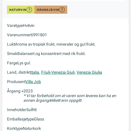
NATURVIN
ORANSJEVIN
Varetype
Hvitvin
Varenummer
6991801
Lukt
Aroma av tropisk frukt, mineraler og gul frukt.
Smak
Balansert og konsentrert med rik frukt.
Farge
Lys gul.
Land, distrikt
Italia
,
Friuli-Venezia Giuli
,
Venezia Giulia
Produsent
Villa Job
Årgang
2023
*
* Vi tar forbehold om at varen som leveres kan ha en
annen årgang/etikett enn oppgitt
Inneholder
Sulfitt
Emballasjetype
Glass
Korktype
Naturkork