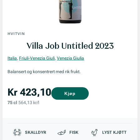
HVITVIN
Villa Job Untitled 2023
Italia
,
Friuli-Venezia Giuli
,
Venezia Giulia
Balansert og konsentrert med rik frukt.
Kr 423,10
Kjøp
75 cl
564,13 kr/l
Passer til
SKALLDYR
FISK
LYST KJØTT