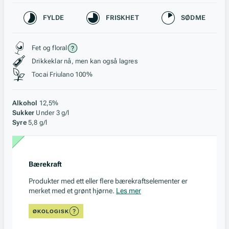
Karakteristikk
FYLDE
FRISKHET
SØDME
Stil, lagring og råstoff
Fet og floral
Drikkeklar nå, men kan også lagres
Tocai Friulano 100%
Alkohol
12,5%
Sukker
Under 3 g/l
Syre
5,8 g/l
Bærekraft
Produkter med ett eller flere bærekraftselementer er
merket med et grønt hjørne.
Les mer
ØKOLOGISK