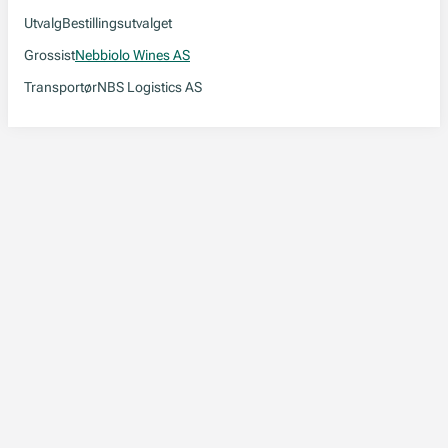
Utvalg
Bestillingsutvalget
Grossist
Nebbiolo Wines AS
Transportør
NBS Logistics AS