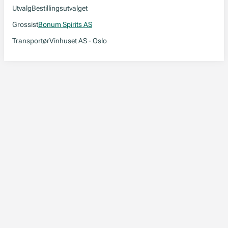
Utvalg
Bestillingsutvalget
Grossist
Bonum Spirits AS
Transportør
Vinhuset AS - Oslo