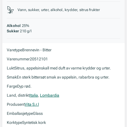
Stil, lagring og råstoff
Vann, sukker, urter, alkohol, krydder, sitrus frukter
Alkohol
25%
Sukker
210 g/l
Varetype
Brennevin - Bitter
Varenummer
20512101
Lukt
Sitrus, appelsinskall med duft av varme krydder og urter.
Smak
En sterk bittersøt smak av appelsin, rabarbra og urter.
Farge
Dyp rød.
Land, distrikt
Italia
,
Lombardia
Produsent
Vita S.r.l
Emballasjetype
Glass
Korktype
Syntetisk kork