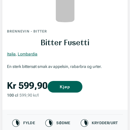
BRENNEVIN
-
BITTER
Bitter Fusetti
Italia
,
Lombardia
En sterk bittersøt smak av appelsin, rabarbra og urter.
Kr 599,90
Kjøp
100 cl
599,90 kr/l
Karakteristikk
FYLDE
SØDME
KRYDDER/URT