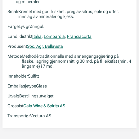
og mineraler.
Smak
Kremet med god friskhet, preg av sitrus, eple og urter,
innslag av mineraler og kjeks.
Farge
Lys grønngul.
Land, distrikt
Italia
,
Lombardia
,
Franciacorta
Produsent
Soc. Agr. Bellavista
Metode
Methodé traditionnelle med annengangsgjæring på
flaske. lagring gjennomsnittlig 30 md. på fl. eikefat (min. 4
år gamle) i 7 md.
Inneholder
Sulfitt
Emballasjetype
Glass
Utvalg
Bestillingsutvalget
Grossist
Gaia Wine & Spirits AS
Transportør
Vectura AS