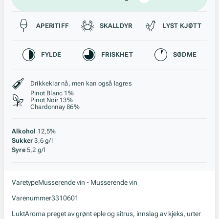
Passer til
APERITIFF
SKALLDYR
LYST KJØTT
Karakteristikk
FYLDE
FRISKHET
SØDME
Stil, lagring og råstoff
Drikkeklar nå, men kan også lagres
Pinot Blanc 1%
Pinot Noir 13%
Chardonnay 86%
Alkohol
12,5%
Sukker
3,6 g/l
Syre
5,2 g/l
Varetype
Musserende vin - Musserende vin
Varenummer
3310601
Lukt
Aroma preget av grønt eple og sitrus, innslag av kjeks, urter