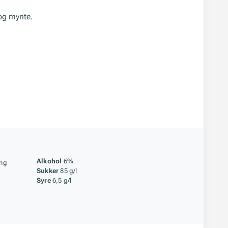
og mynte.
åstoff
Alkohol
6%
ing
Sukker
85 g/l
Syre
6,5 g/l