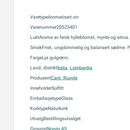
Varetype
Aromatisert vin
Varenummer
20523401
Lukt
Aroma av fersk hylleblomst, mynte og sitrus.
Smak
Frisk, ungdommelig og balansert sødme. P
Farge
Lys gulgrønn.
Land, distrikt
Italia
,
Lombardia
Produsent
Cant. Riunite
Inneholder
Sulfitt
Emballasjetype
Glass
Korktype
Naturkork
Utvalg
Bestillingsutvalget
Grossist
Norvin AS