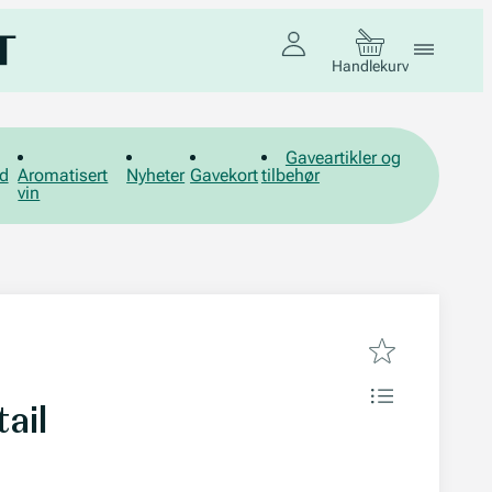
Handlekurv
Gaveartikler og
d
Aromatisert
Nyheter
Gavekort
tilbehør
vin
ail