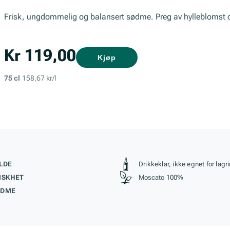
Frisk, ungdommelig og balansert sødme. Preg av hylleblomst 
Kr 119,00
Kjøp
75 cl
158,67 kr/l
kteristikk
Stil, lagring og r
LDE
Drikkeklar, ikke egnet for lagr
ISKHET
Moscato 100%
ØDME