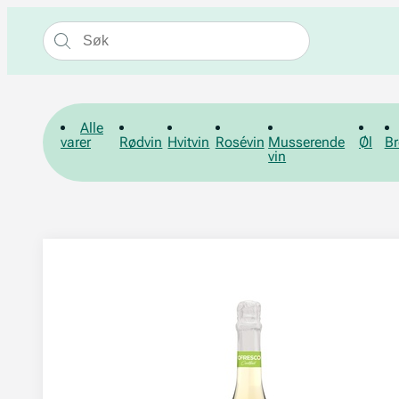
Alle
varer
Rødvin
Hvitvin
Rosévin
Musserende
Øl
Br
vin