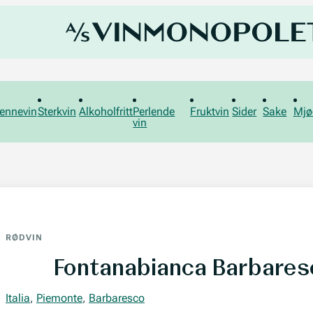
ennevin
Sterkvin
Alkoholfritt
Perlende
Fruktvin
Sider
Sake
Mjø
vin
RØDVIN
Fontanabianca Barbares
Italia
,
Piemonte
,
Barbaresco