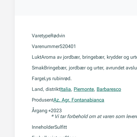
Varetype
Rødvin
Varenummer
520401
Lukt
Aroma av jordbær, bringebær, krydder og urte
Smak
Bringebær, jordbær og urter, avrundet avslu
Farge
Lys rubinrød.
Land, distrikt
Italia
,
Piemonte
,
Barbaresco
Produsent
Az. Agr. Fontanabianca
Årgang
2023
*
* Vi tar forbehold om at varen som leve
Inneholder
Sulfitt