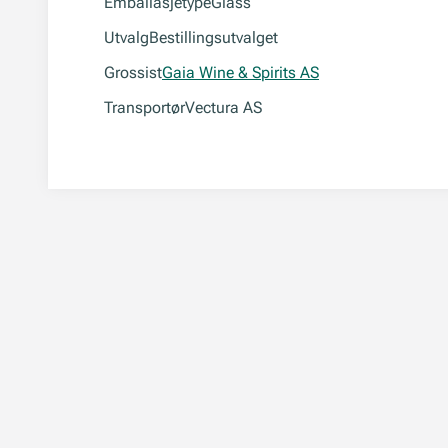
Emballasjetype
Glass
Utvalg
Bestillingsutvalget
Grossist
Gaia Wine & Spirits AS
Transportør
Vectura AS