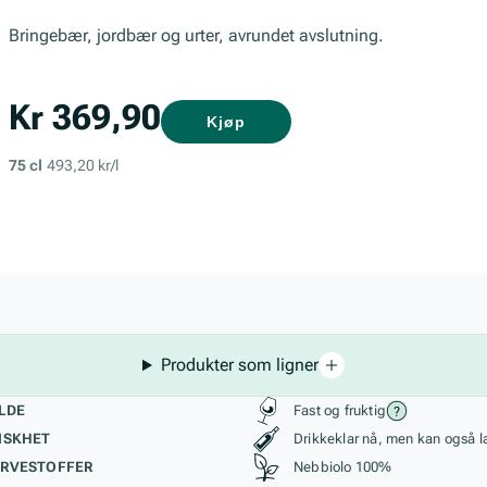
Bringebær, jordbær og urter, avrundet avslutning.
Kr 369,90
Kjøp
75 cl
493,20 kr/l
Produkter som ligner
kteristikk
Stil, lagring og r
LDE
Fast og fruktig
ISKHET
Drikkeklar nå, men kan også l
RVESTOFFER
Nebbiolo 100%