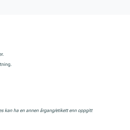
r.
tning.
res kan ha en annen årgang/etikett enn oppgitt