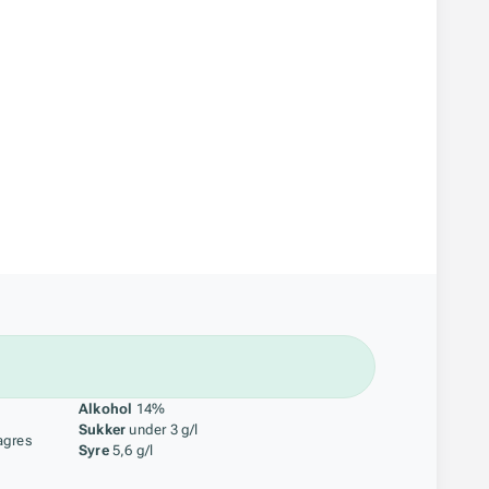
åstoff
Alkohol
14%
Sukker
under 3 g/l
agres
Syre
5,6 g/l