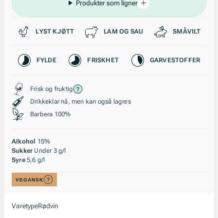
Produkter som ligner
Passer til
LYST KJØTT
LAM OG SAU
SMÅVILT
Karakteristikk
FYLDE
FRISKHET
GARVESTOFFER
Stil, lagring og råstoff
Frisk og fruktig
Drikkeklar nå, men kan også lagres
Barbera 100%
Alkohol
15%
Sukker
Under 3 g/l
Syre
5,6 g/l
VEGANSK
Varetype
Rødvin