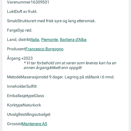
Varenummer
16309501
Lukt
Duft av frukt.
Smak
Strukturert med frisk syre og lang ettersmak.
Farge
Dyp rød.
Land, distrikt
Italia
,
Piemonte
,
Barbera d'Alba
Produsent
Francesco Borgogno
Årgang
2023
*
* Vi tar forbehold om at varen som leveres kan ha en
annen årgang/etikett enn oppgitt
Metode
Maserasjonstid 9 dager. Lagring på ståltank i 6 mnd.
Inneholder
Sulfitt
Emballasjetype
Glass
Korktype
Naturkork
Utvalg
Bestillingsutvalget
Grossist
Mantenere AS