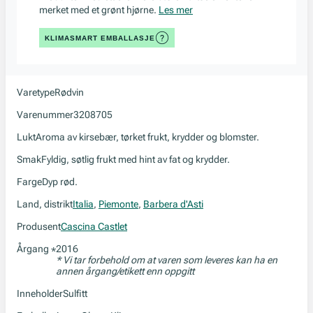
merket med et grønt hjørne.
Les mer
KLIMASMART EMBALLASJE
Varetype
Rødvin
Varenummer
3208705
Lukt
Aroma av kirsebær, tørket frukt, krydder og blomster.
Smak
Fyldig, søtlig frukt med hint av fat og krydder.
Farge
Dyp rød.
Land, distrikt
Italia
,
Piemonte
,
Barbera d'Asti
Produsent
Cascina Castlet
Årgang
2016
*
* Vi tar forbehold om at varen som leveres kan ha en
annen årgang/etikett enn oppgitt
Inneholder
Sulfitt