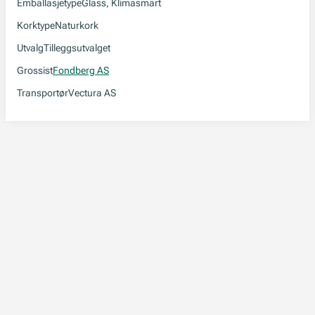
Emballasjetype
Glass, Klimasmart
Korktype
Naturkork
Utvalg
Tilleggsutvalget
Grossist
Fondberg AS
Transportør
Vectura AS