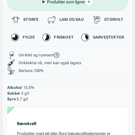
Produkter som ligner
Passer til
STORFE
LAM OG SAU
STORVILT
Karakteristikk
FYLDE
FRISKHET
GARVESTOFFER
Stil, lagring og råstoff
Utviklet og nyansert
Drikkeklar nå, men kan også lagres
Barbera 100%
Alkohol
15,5%
Sukker
3 g/l
Syre
5,7 g/l
Bærekraft
Produkter med ett eller flere bærekraftselementer er